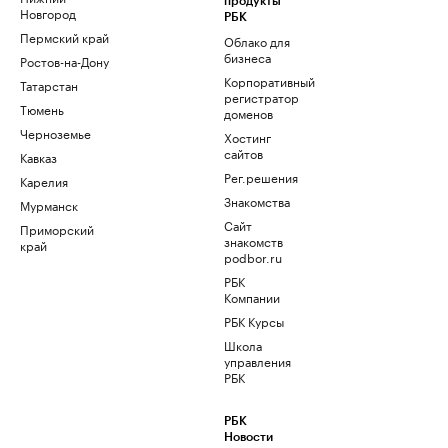
продукты
Новгород
РБК
Пермский край
Облако для
бизнеса
Ростов-на-Дону
Корпоративный
Татарстан
регистратор
Тюмень
доменов
Черноземье
Хостинг
сайтов
Кавказ
Рег.решения
Карелия
Знакомства
Мурманск
Сайт
Приморский
знакомств
край
podbor.ru
РБК
Компании
РБК Курсы
Школа
управления
РБК
РБК
Новости