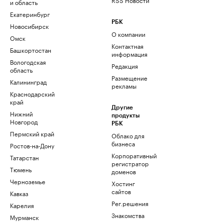
и область
Екатеринбург
РБК
Новосибирск
О компании
Омск
Контактная
Башкортостан
информация
Вологодская
Редакция
область
Размещение
Калининград
рекламы
Краснодарский
край
Другие
Нижний
продукты
Новгород
РБК
Пермский край
Облако для
бизнеса
Ростов-на-Дону
Корпоративный
Татарстан
регистратор
Тюмень
доменов
Черноземье
Хостинг
сайтов
Кавказ
Рег.решения
Карелия
Знакомства
Мурманск