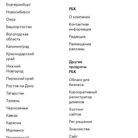
Екатеринбург
РБК
Новосибирск
О компании
Омск
Контактная
Башкортостан
информация
Вологодская
Редакция
область
Размещение
Калининград
рекламы
Краснодарский
край
Другие
Нижний
продукты
Новгород
РБК
Пермский край
Облако для
бизнеса
Ростов-на-Дону
Корпоративный
Татарстан
регистратор
Тюмень
доменов
Черноземье
Хостинг
сайтов
Кавказ
Рег.решения
Карелия
Знакомства
Мурманск
Сайт
Приморский