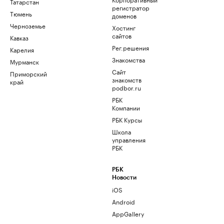
Татарстан
регистратор
Тюмень
доменов
Черноземье
Хостинг
сайтов
Кавказ
Рег.решения
Карелия
Знакомства
Мурманск
Сайт
Приморский
знакомств
край
podbor.ru
РБК
Компании
РБК Курсы
Школа
управления
РБК
РБК
Новости
iOS
Android
AppGallery