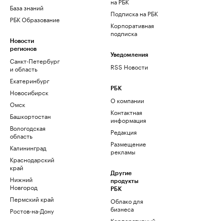
на РБК
База знаний
Подписка на РБК
РБК Образование
Корпоративная
подписка
Новости
регионов
Уведомления
Санкт-Петербург
RSS Новости
и область
Екатеринбург
РБК
Новосибирск
О компании
Омск
Контактная
Башкортостан
информация
Вологодская
Редакция
область
Размещение
Калининград
рекламы
Краснодарский
край
Другие
Нижний
продукты
Новгород
РБК
Пермский край
Облако для
бизнеса
Ростов-на-Дону
Корпоративный