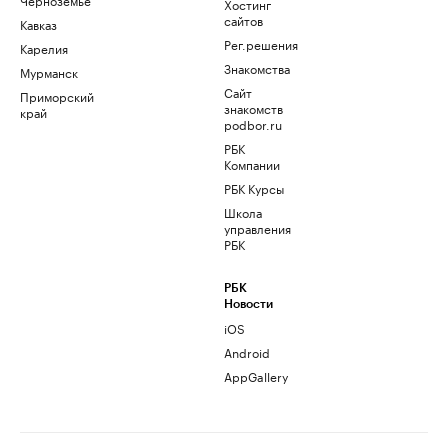
Хостинг
сайтов
Кавказ
Рег.решения
Карелия
Знакомства
Мурманск
Сайт
Приморский
знакомств
край
podbor.ru
РБК
Компании
РБК Курсы
Школа
управления
РБК
РБК
Новости
iOS
Android
AppGallery