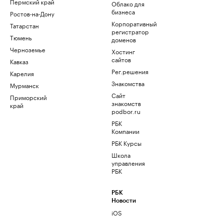
Пермский край
Облако для
бизнеса
Ростов-на-Дону
Корпоративный
Татарстан
регистратор
Тюмень
доменов
Черноземье
Хостинг
сайтов
Кавказ
Рег.решения
Карелия
Знакомства
Мурманск
Сайт
Приморский
знакомств
край
podbor.ru
РБК
Компании
РБК Курсы
Школа
управления
РБК
РБК
Новости
iOS