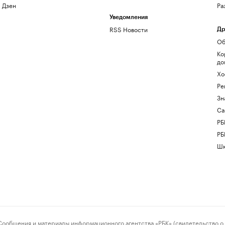
Дзен
Ра
Уведомления
RSS Новости
Др
Об
Ко
до
Хо
Ре
Зн
Са
РБ
РБ
Шк
ения и материалы информационного агентства «РБК» (свидетельство о 