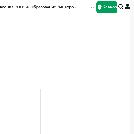
Кавказ
вления РБК
РБК Образование
РБК Курсы
рейтинги
Франшизы
Газета
Спецпроекты СПб
ты
й