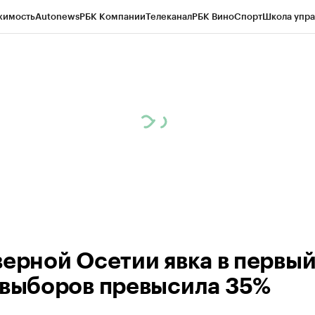
жимость
Autonews
РБК Компании
Телеканал
РБК Вино
Спорт
Школа упра
ипто
РБК Бизнес-среда
Дискуссионный клуб
Исследования
Кредитные 
Экономика
Бизнес
Технологии и медиа
Финансы
Рынок наличной валю
верной Осетии явка в первы
 выборов превысила 35%