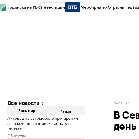
Подписка на РБК
Инвестиции
Мероприятия
Отрасли
Недви
РБК Life
Тренды
Визионеры
Национальные проекты
Город
Стиль
Кр
Конференции СПб
Спецпроекты
Проверка контрагентов
Политика
Кавказ
Все новости
Кавказ
Весь мир
В Се
Литовец на автомобиле протаранил
заграждения, пытаясь попасть в
день
Россию
Общество