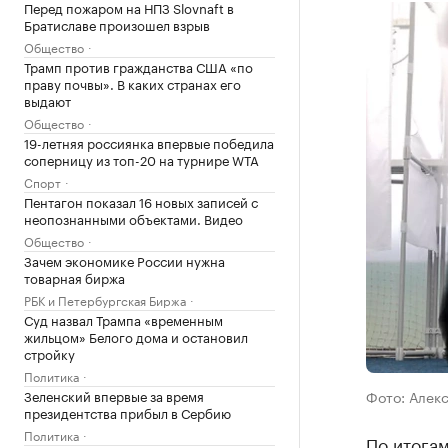
Перед пожаром на НПЗ Slovnaft в
Братиславе произошел взрыв
Общество
Трамп против гражданства США «по
праву почвы». В каких странах его
выдают
Общество
19-летняя россиянка впервые победила
соперницу из топ-20 на турнире WTA
Спорт
Пентагон показал 16 новых записей с
неопознанными объектами. Видео
Общество
Зачем экономике России нужна
товарная биржа
РБК и Петербургская Биржа
Суд назвал Трампа «временным
жильцом» Белого дома и остановил
стройку
Политика
Зеленский впервые за время
Фото: Алек
президентства прибыл в Сербию
Политика
По итогам