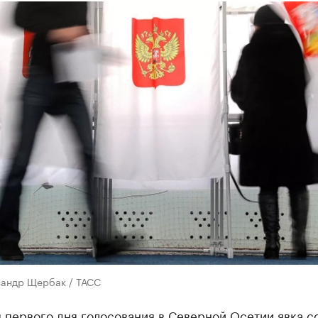
сандр Щербак / ТАСС
 первого дня голосования в Северной Осетии явка с