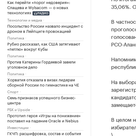
Как перейти «порог недоверия»:
35,06%. 
Слащева и Wylsacom — о новых
технологиях
РАДИО
Технологии и медиа
В частнос
Посольство России назвало инцидент с
проголосо
дроном в Лейпциге провокацией
голосован
Политика
РСО-Алани
Рубио рассказал, как США затягивают
«петлю» вокруг Кубы
Политика
Напомним,
Против Катерины Гордеевой завели
республи
уголовное дело
Политика
Хорватия отказала в визах лидерам
На выбор
сборной России по гимнастике на ЧЕ
зарегистр
Спорт
кандидато
Семь признаков успешного бизнес-
центра
замещает
РБК и Upside
Прототип героя «Игры на понижение»
В целом 
поставил на падение Oracle и Nebius
избирател
Инвестиции
ГКЧП: расшифровка, состав и события
\