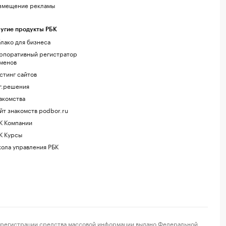
змещение рекламы
угие продукты РБК
лако для бизнеса
рпоративный регистратор
менов
стинг сайтов
г.решения
акомства
йт знакомств podbor.ru
К Компании
К Курсы
ола управления РБК
регистрации средства массовой информации выдано Федеральной