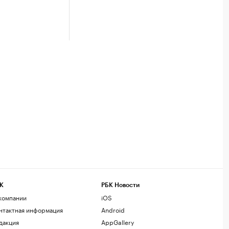
К
РБК Новости
компании
iOS
нтактная информация
Android
дакция
AppGallery