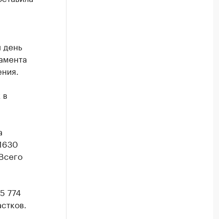
й день
ламента
ения.
 в
а
 1630
Всего
5 774
стков.