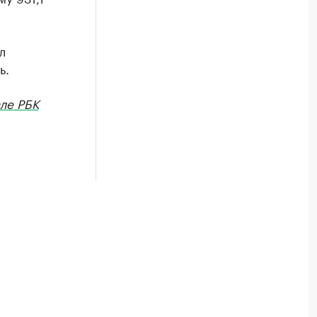
л
ь.
ле РБК