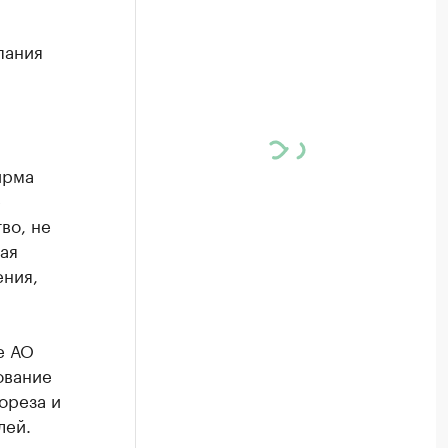
пания
ирма
е
во, не
ая
ения,
е АО
ование
ореза и
лей.