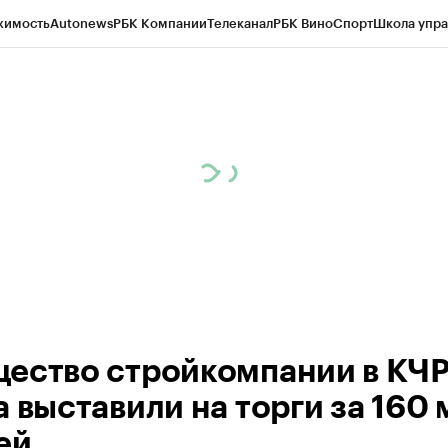
жимость
Autonews
РБК Компании
Телеканал
РБК Вино
Спорт
Школа упра
ипто
РБК Бизнес-среда
Дискуссионный клуб
Исследования
Кредитные 
Экономика
Бизнес
Технологии и медиа
Финансы
Рынок наличной валю
ество стройкомпании в КЧ
а выставили на торги за 160 
ей