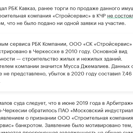
ал РБК Кавказ, ранее торги по продаже данного иму
оительная компания «Стройсервис» в КЧР
не состоя
ем, что не было подано ни одной заявки на участие.
ным сервиса РБК Компании, ООО «СК «Стройсервис»
стрировано в Черкесске в 2010 году. Основной вид
ьности — строительство жилых и нежилых зданий.
телем компании значится Мусса Джемалиев. Данных 
 не представлено, убыток в 2020 году составил 7,46
.
алов суда следует, что в июне 2019 года в Арбитраж
о-Черкесии обратилось ПАО «Московский индустриа
заявлением о признании ООО «Строительная компания
вис» банкротом. Заявление было мотивировано тем, 
 имеется просроченная задолженность на общую сумм