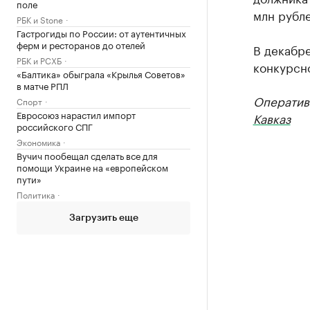
поле
млн рубле
РБК и Stone
Гастрогиды по России: от аутентичных
ферм и ресторанов до отелей
В декабре
РБК и РСХБ
конкурсн
«Балтика» обыграла «Крылья Советов»
в матче РПЛ
Оператив
Спорт
Евросоюз нарастил импорт
Кавказ
российского СПГ
Экономика
Вучич пообещал сделать все для
помощи Украине на «европейском
пути»
Политика
Загрузить еще