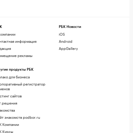
К
РБК Новости
компании
iOS
нтактная информация
Android
дакция
AppGallery
змещение рекламы
угие продукты РБК
лако для бизнеса
рпоративный регистратор
менов
стинг сайтов
г.решения
акомства
йт знакомств podbor.ru
К Компании
К Курсы