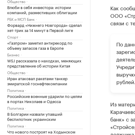
Общество
Как сообщ
Влюби в себя инвестора: истории
компаний, разместивших облигации
ООО «Стр
РБК и МСП Банк
связи с т
Форвард «Нижнего Новгорода» сделал
хет-трик за 14 минут в Первой лиге
Спорт
«Газпром» заметил антирекорд по
По дан
объему запасов газа в Европе
зареги
Бизнес
деятел
WSJ рассказала о находках, меняющих
представление об истории Китая
Учреди
Общество
выручке
Иран атаковал ракетами танкер
рублей
эмиратской госнефтекомпании
Политика
Российские военные ударили по целям
в портах Николаев и Одесса
Из матери
Политика
Карачаев
В Болгарии назвали упавший
банк» с 
беспилотник украинским
«Стройсер
Политика
Что нового построят на Ходынском
должника