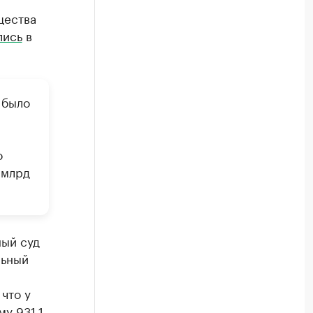
щества
лись
в
 было
о
 млрд
ный суд
льный
что у
у 931,1