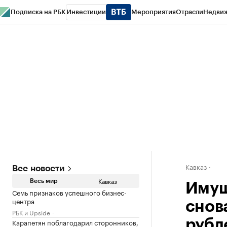
Подписка на РБК
Инвестиции
Мероприятия
Отрасли
Недви
РБК Life
Тренды
Визионеры
Национальные проекты
Город
Стиль
Кр
Конференции СПб
Спецпроекты
Проверка контрагентов
Политика
Кавказ
Все новости
Кавказ
Весь мир
Имущ
Семь признаков успешного бизнес-
центра
снов
РБК и Upside
Карапетян поблагодарил сторонников,
рубл