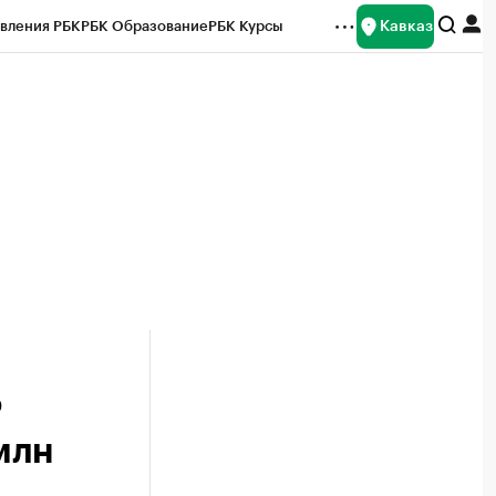
Кавказ
вления РБК
РБК Образование
РБК Курсы
рейтинги
Франшизы
Газета
Спецпроекты СПб
ты
Р
млн