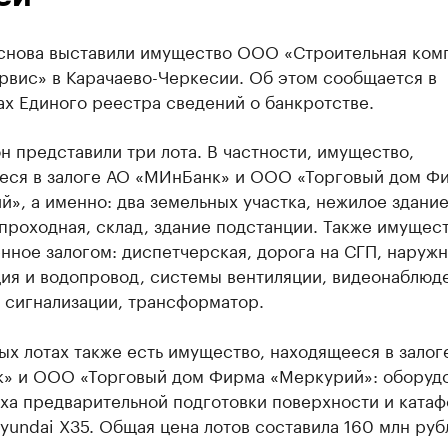
 снова выставили имущество ООО «Строительная ком
рвис» в Карачаево-Черкесии. Об этом сообщается в
х Единого реестра сведений о банкротстве.
н представили три лота. В частности, имущество,
еся в залоге АО «МИнБанк» и ООО «Торговый дом Ф
», а именно: два земельных участка, нежилое здани
проходная, склад, здание подстанции. Также имущест
ное залогом: диспетчерская, дорога на СГП, наружн
ия и водопровод, системы вентиляции, видеонаблюд
 сигнализации, трансформатор.
ых лотах также есть имущество, находящееся в залог
» и ООО «Торговый дом Фирма «Меркурий»: оборуд
ха предварительной подготовки поверхности и катаф
undai X35. Общая цена лотов составила 160 млн руб