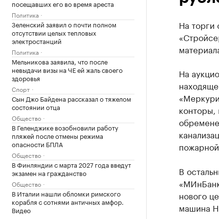
посещавших его во время ареста
Политика
На торги
Зеленский заявил о почти полном
отсутствии целых тепловых
«Стройсе
электростанций
материала
Политика
Мельникова заявила, что после
невыдачи визы на ЧЕ ей жаль своего
На аукцио
здоровья
находяще
Спорт
«Меркурий
Сын Джо Байдена рассказал о тяжелом
состоянии отца
конторы, 
Общество
обременен
В Геленджике возобновили работу
канализац
пляжей после отмены режима
опасности БПЛА
пожарной
Общество
В Финляндии с марта 2027 года введут
В остальн
экзамен на гражданство
«МИнБанк
Общество
В Италии нашли обломки римского
нового це
корабля с сотнями античных амфор.
машина Hy
Видео