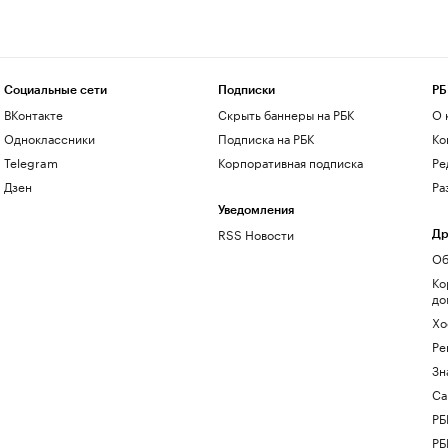
Социальные сети
Подписки
РБ
ВКонтакте
Скрыть баннеры на РБК
О 
Одноклассники
Подписка на РБК
Ко
Telegram
Корпоративная подписка
Ре
Дзен
Ра
Уведомления
RSS Новости
Др
Об
Ко
до
Хо
Ре
Зн
Са
РБ
РБ