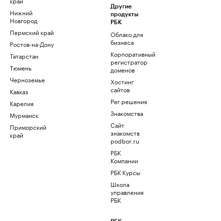
край
Другие
Нижний
продукты
Новгород
РБК
Пермский край
Облако для
бизнеса
Ростов-на-Дону
Корпоративный
Татарстан
регистратор
Тюмень
доменов
Черноземье
Хостинг
сайтов
Кавказ
Рег.решения
Карелия
Знакомства
Мурманск
Сайт
Приморский
знакомств
край
podbor.ru
РБК
Компании
РБК Курсы
Школа
управления
РБК