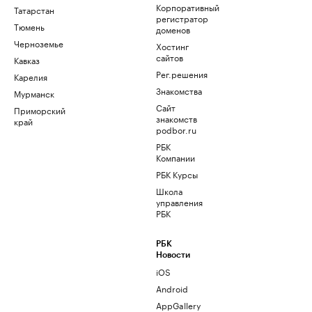
Корпоративный
Татарстан
регистратор
Тюмень
доменов
Черноземье
Хостинг
сайтов
Кавказ
Рег.решения
Карелия
Знакомства
Мурманск
Сайт
Приморский
знакомств
край
podbor.ru
РБК
Компании
РБК Курсы
Школа
управления
РБК
РБК
Новости
iOS
Android
AppGallery