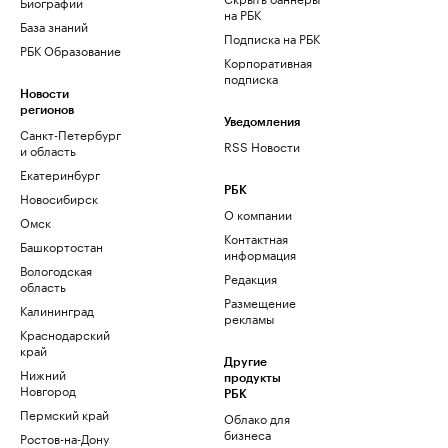
Биографии
на РБК
База знаний
Подписка на РБК
РБК Образование
Корпоративная
подписка
Новости
регионов
Уведомления
Санкт-Петербург
RSS Новости
и область
Екатеринбург
РБК
Новосибирск
О компании
Омск
Контактная
Башкортостан
информация
Вологодская
Редакция
область
Размещение
Калининград
рекламы
Краснодарский
край
Другие
Нижний
продукты
Новгород
РБК
Пермский край
Облако для
бизнеса
Ростов-на-Дону