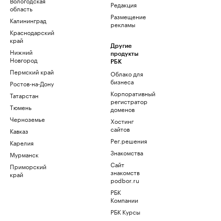
Вологодская
Редакция
область
Размещение
Калининград
рекламы
Краснодарский
край
Другие
Нижний
продукты
Новгород
РБК
Пермский край
Облако для
бизнеса
Ростов-на-Дону
Корпоративный
Татарстан
регистратор
Тюмень
доменов
Черноземье
Хостинг
сайтов
Кавказ
Рег.решения
Карелия
Знакомства
Мурманск
Сайт
Приморский
знакомств
край
podbor.ru
РБК
Компании
РБК Курсы