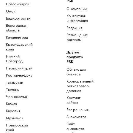
РБК
Новосибирск
О компании
Омск
Контактная
Башкортостан
информация
Вологодская
Редакция
область
Размещение
Калининград
рекламы
Краснодарский
край
Другие
Нижний
продукты
Новгород
РБК
Пермский край
Облако для
бизнеса
Ростов-на-Дону
Корпоративный
Татарстан
регистратор
Тюмень
доменов
Черноземье
Хостинг
сайтов
Кавказ
Рег.решения
Карелия
Знакомства
Мурманск
Сайт
Приморский
знакомств
край
podbor.ru