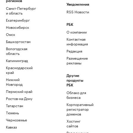
регионов
Уведомления
Санкт-Петербург
RSS Новости
и область
Екатеринбург
РБК
Новосибирск
О компании
Омск
Контактная
Башкортостан
информация
Вологодская
Редакция
область
Размещение
Калининград
рекламы
Краснодарский
край
Другие
Нижний
продукты
Новгород
РБК
Пермский край
Облако для
бизнеса
Ростов-на-Дону
Корпоративный
Татарстан
регистратор
Тюмень
доменов
Черноземье
Хостинг
сайтов
Кавказ
Рег.решения