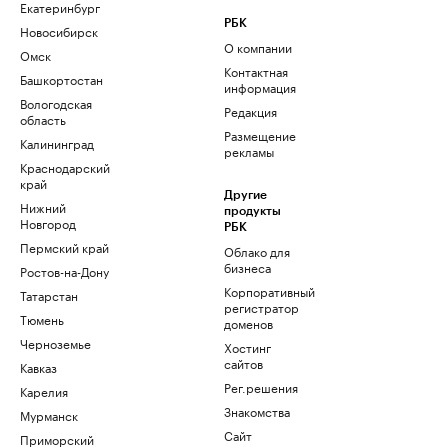
Екатеринбург
РБК
Новосибирск
О компании
Омск
Контактная
Башкортостан
информация
Вологодская
Редакция
область
Размещение
Калининград
рекламы
Краснодарский
край
Другие
Нижний
продукты
Новгород
РБК
Пермский край
Облако для
бизнеса
Ростов-на-Дону
Корпоративный
Татарстан
регистратор
Тюмень
доменов
Черноземье
Хостинг
сайтов
Кавказ
Рег.решения
Карелия
Знакомства
Мурманск
Сайт
Приморский