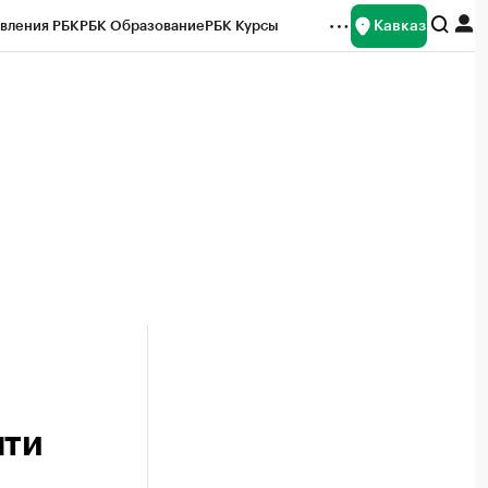
Кавказ
вления РБК
РБК Образование
РБК Курсы
рейтинги
Франшизы
Газета
Спецпроекты СПб
ты
чти