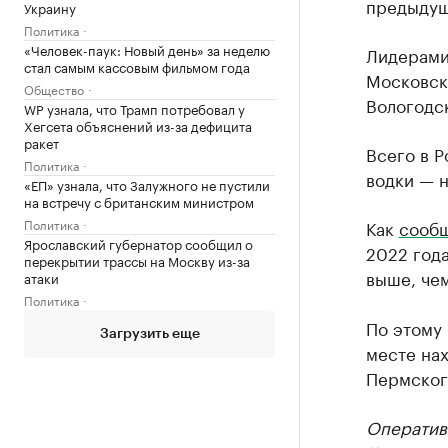
предыдущ
Украину
Политика
«Человек-паук: Новый день» за неделю
Лидерами 
стал самым кассовым фильмом года
Московска
Общество
Вологодск
WP узнала, что Трамп потребовал у
Хегсета объяснений из-за дефицита
ракет
Всего в Р
Политика
водки — н
«ЕП» узнала, что Залужного не пустили
на встречу с британским министром
Политика
Как
сообщ
Ярославский губернатор сообщил о
2022 года
перекрытии трассы на Москву из-за
выше, чем
атаки
Политика
По этому 
Загрузить еще
месте нах
Пермского
Оператив