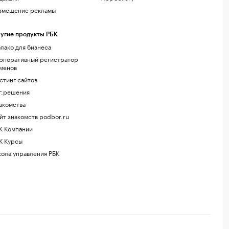
змещение рекламы
угие продукты РБК
лако для бизнеса
рпоративный регистратор
менов
стинг сайтов
г.решения
акомства
йт знакомств podbor.ru
К Компании
К Курсы
ола управления РБК