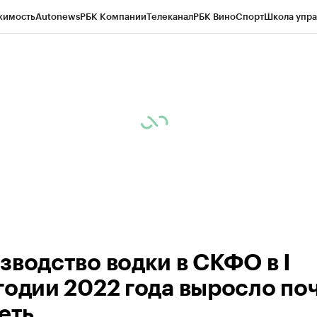
жимость
Autonews
РБК Компании
Телеканал
РБК Вино
Спорт
Школа упра
ипто
РБК Бизнес-среда
Дискуссионный клуб
Исследования
Кредитные 
Экономика
Бизнес
Технологии и медиа
Финансы
Рынок наличной валю
зводство водки в СКФО в I
годии 2022 года выросло по
еть