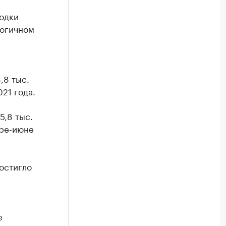
одки
логичном
,8 тыс.
21 года.
5,8 тыс.
аре-июне
достигло
е