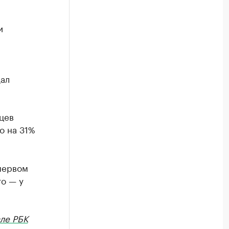
и
дал
цев
о на 31%
 первом
то — у
ле РБК