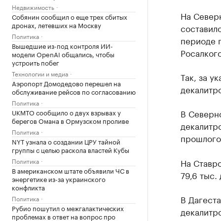
Недвижимость
На Северн
Собянин сообщил о еще трех сбитых
дронах, летевших на Москву
составило
Политика
периоде п
Вышедшие из-под контроля ИИ-
Росалког
модели OpenAI общались, чтобы
устроить побег
Технологии и медиа
Так, за у
Аэропорт Домодедово перешел на
декалитро
обслуживание рейсов по согласованию
Политика
В Северно
UKMTO сообщило о двух взрывах у
берегов Омана в Ормузском проливе
декалитро
Политика
прошлого
NYT узнала о создании ЦРУ тайной
группы с целью раскола властей Кубы
Политика
На Ставро
В американском штате объявили ЧС в
79,6 тыс.
энергетике из-за украинского
конфликта
В Дагеста
Политика
Рубио пошутил о межгалактических
декалитро
проблемах в ответ на вопрос про