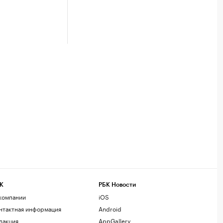
К
РБК Новости
компании
iOS
нтактная информация
Android
дакция
AppGallery