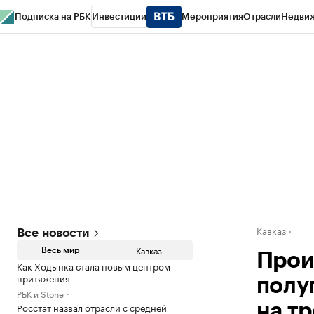
Подписка на РБК
Инвестиции
Мероприятия
Отрасли
Недви
РБК Life
Тренды
Визионеры
Национальные проекты
Город
Стиль
Кр
Конференции СПб
Спецпроекты
Проверка контрагентов
Политика
Кавказ
Все новости
Кавказ
Весь мир
Прои
Как Ходынка стала новым центром
притяжения
полу
РБК и Stone
Росстат назвал отрасли с средней
на тр