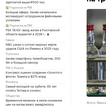
зарплатой выше ₽500 тыс.
Подписка на РБК
Большая афера. Зачем начальники
мотивируют сотрудников фейковыми
успехами
Подписка на РБК
РБК ТВ Юг: ввод жилья в Ростовской
области вырастет в 2026 г.
Кавказ
NBC узнал о сотнях мирных жертв
ударов США по Йемену в 2025 году
Политика
Зачем смартфону телеобъектив, 200
Мп и большой сенсор
РБК и Huawei
Конгресс оценил создание «Золотого
флота» Трампа в $275 млрд
Финансы
Самый молодой на орбите. 65 лет
полету Титова в космос
Общество
Временное явление: в июле снижение
Фото: Макс
цен на жилье резко замедлилось