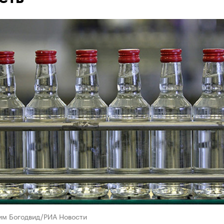
им Богодвид/РИА Новости