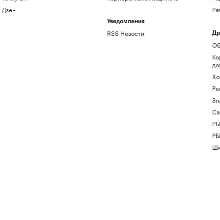
Дзен
Ра
Уведомления
RSS Новости
Др
Об
Ко
до
Хо
Ре
Зн
Са
РБ
РБ
Шк