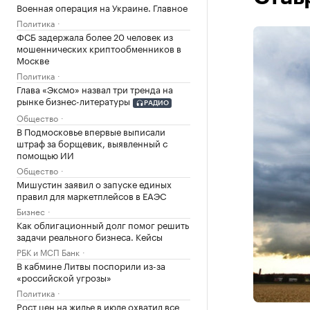
Военная операция на Украине. Главное
Политика
ФСБ задержала более 20 человек из
мошеннических криптообменников в
Москве
Политика
Глава «Эксмо» назвал три тренда на
рынке бизнес-литературы
РАДИО
Общество
В Подмосковье впервые выписали
штраф за борщевик, выявленный с
помощью ИИ
Общество
Мишустин заявил о запуске единых
правил для маркетплейсов в ЕАЭС
Бизнес
Как облигационный долг помог решить
задачи реального бизнеса. Кейсы
РБК и МСП Банк
В кабмине Литвы поспорили из-за
«российской угрозы»
Политика
Рост цен на жилье в июле охватил все