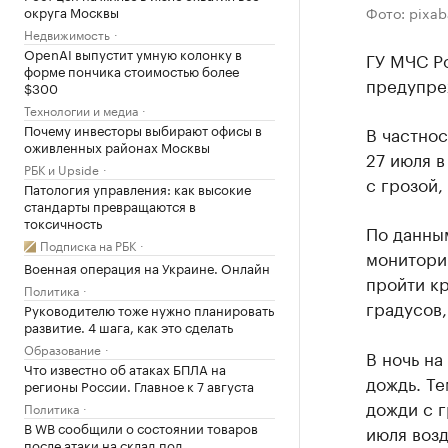
округа Москвы
Фото: pixa
Недвижимость
OpenAI выпустит умную колонку в
ГУ МЧС Р
форме пончика стоимостью более
предупре
$300
Технологии и медиа
Почему инвесторы выбирают офисы в
В частнос
оживленных районах Москвы
27 июля в
РБК и Upside
с грозой,
Патология управления: как высокие
стандарты превращаются в
токсичность
По данны
Подписка на РБК
монитори
Военная операция на Украине. Онлайн
пройти к
Политика
градусов,
Руководителю тоже нужно планировать
развитие. 4 шага, как это сделать
Образование
В ночь на
Что известно об атаках БПЛА на
дождь. Те
регионы России. Главное к 7 августа
дожди с г
Политика
В WB сообщили о состоянии товаров
июля возд
после атаки на склад под