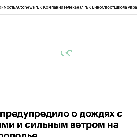
жимость
Autonews
РБК Компании
Телеканал
РБК Вино
Спорт
Школа упра
ипто
РБК Бизнес-среда
Дискуссионный клуб
Исследования
Кредитные 
Экономика
Бизнес
Технологии и медиа
Финансы
Рынок наличной валю
предупредило о дождях с
ами и сильным ветром на
рополье