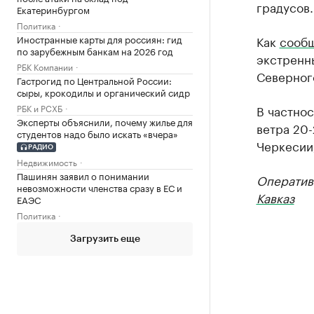
градусов.
Екатеринбургом
Политика
Иностранные карты для россиян: гид
Как
сообщ
по зарубежным банкам на 2026 год
экстренн
РБК Компании
Северного
Гастрогид по Центральной России:
сыры, крокодилы и органический сидр
РБК и РСХБ
В частнос
Эксперты объяснили, почему жилье для
ветра 20-
студентов надо было искать «вчера»
Черкесии,
РАДИО
Недвижимость
Пашинян заявил о понимании
Оператив
невозможности членства сразу в ЕС и
Кавказ
ЕАЭС
Политика
Загрузить еще