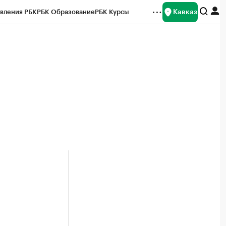
Кавказ
вления РБК
РБК Образование
РБК Курсы
рейтинги
Франшизы
Газета
Спецпроекты СПб
ты