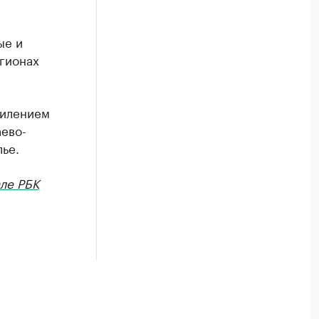
ые и
гионах
силением
аево-
ье.
ле РБК