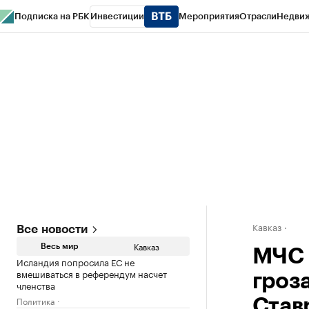
Подписка на РБК
Инвестиции
Мероприятия
Отрасли
Недви
РБК Life
Тренды
Визионеры
Национальные проекты
Город
Стиль
Кр
Конференции СПб
Спецпроекты
Проверка контрагентов
Политика
Кавказ
Все новости
Кавказ
Весь мир
МЧС 
Исландия попросила ЕС не
вмешиваться в референдум насчет
гроз
членства
Политика
Став