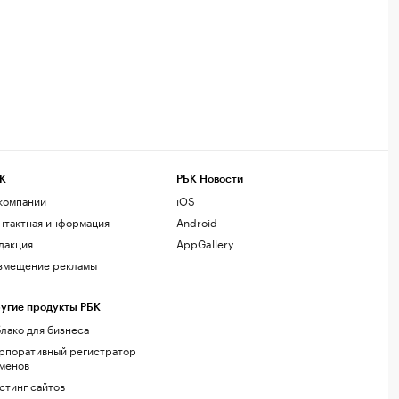
К
РБК Новости
компании
iOS
нтактная информация
Android
дакция
AppGallery
змещение рекламы
угие продукты РБК
лако для бизнеса
рпоративный регистратор
менов
стинг сайтов