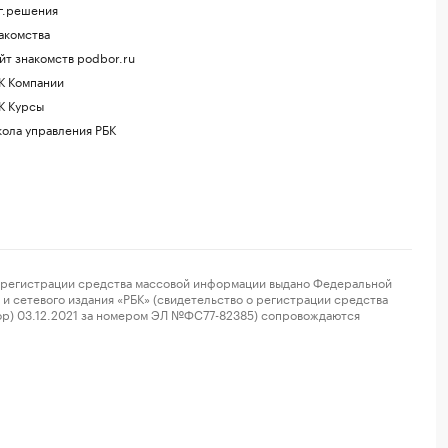
г.решения
акомства
йт знакомств podbor.ru
К Компании
К Курсы
ола управления РБК
регистрации средства массовой информации выдано Федеральной
и сетевого издания «РБК» (свидетельство о регистрации средства
ор) 03.12.2021 за номером ЭЛ №ФС77-82385) сопровождаются