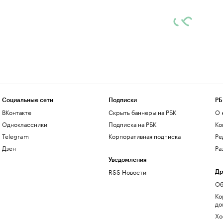
Социальные сети
Подписки
РБ
ВКонтакте
Скрыть баннеры на РБК
О 
Одноклассники
Подписка на РБК
Ко
Telegram
Корпоративная подписка
Ре
Дзен
Ра
Уведомления
RSS Новости
Др
Об
Ко
до
Хо