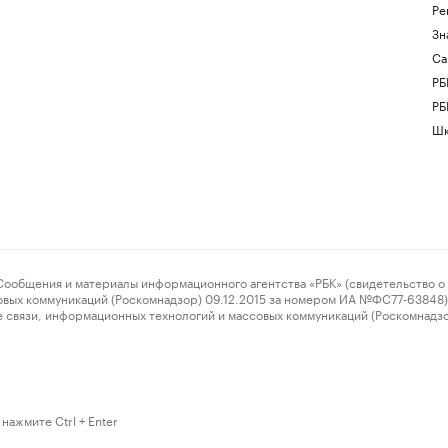
Ре
Зн
Са
РБ
РБ
Шк
ения и материалы информационного агентства «РБК» (свидетельство о 
овых коммуникаций (Роскомнадзор) 09.12.2015 за номером ИА №ФС77-63848) 
 связи, информационных технологий и массовых коммуникаций (Роскомнадз
нажмите Ctrl + Enter