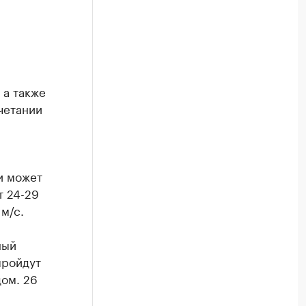
 а также
четании
и может
т 24-29
м/с.
ный
пройдут
дом. 26