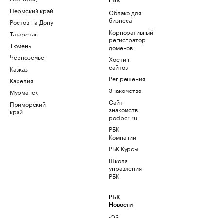
РБК
Пермский край
Облако для
бизнеса
Ростов-на-Дону
Корпоративный
Татарстан
регистратор
Тюмень
доменов
Черноземье
Хостинг
сайтов
Кавказ
Рег.решения
Карелия
Знакомства
Мурманск
Сайт
Приморский
знакомств
край
podbor.ru
РБК
Компании
РБК Курсы
Школа
управления
РБК
РБК
Новости
iOS