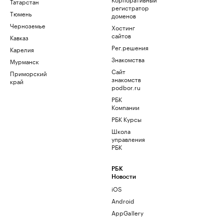
Татарстан
регистратор
Тюмень
доменов
Черноземье
Хостинг
сайтов
Кавказ
Рег.решения
Карелия
Знакомства
Мурманск
Сайт
Приморский
знакомств
край
podbor.ru
РБК
Компании
РБК Курсы
Школа
управления
РБК
РБК
Новости
iOS
Android
AppGallery