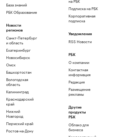
на РБК
База знаний
Подписка на РБК
РБК Образование
Корпоративная
подписка
Новости
регионов
Уведомления
Санкт-Петербург
RSS Новости
и область
Екатеринбург
РБК
Новосибирск
О компании
Омск
Контактная
Башкортостан
информация
Вологодская
Редакция
область
Размещение
Калининград
рекламы
Краснодарский
край
Другие
Нижний
продукты
Новгород
РБК
Пермский край
Облако для
бизнеса
Ростов-на-Дону
Корпоративный