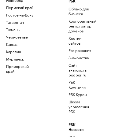
РБК
Пермский край
Облако для
бизнеса
Ростов-на-Дону
Корпоративный
Татарстан
регистратор
Тюмень
доменов
Черноземье
Хостинг
сайтов
Кавказ
Рег.решения
Карелия
Знакомства
Мурманск
Сайт
Приморский
знакомств
край
podbor.ru
РБК
Компании
РБК Курсы
Школа
управления
РБК
РБК
Новости
iOS