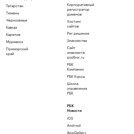
Корпоративный
Татарстан
регистратор
Тюмень
доменов
Черноземье
Хостинг
сайтов
Кавказ
Рег.решения
Карелия
Знакомства
Мурманск
Сайт
Приморский
знакомств
край
podbor.ru
РБК
Компании
РБК Курсы
Школа
управления
РБК
РБК
Новости
iOS
Android
AppGallery