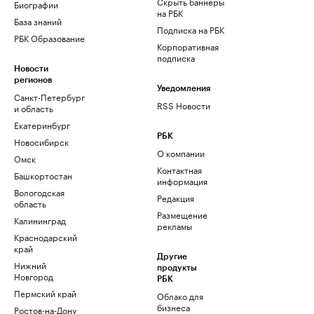
Скрыть баннеры
Биографии
на РБК
База знаний
Подписка на РБК
РБК Образование
Корпоративная
подписка
Новости
регионов
Уведомления
Санкт-Петербург
RSS Новости
и область
Екатеринбург
РБК
Новосибирск
О компании
Омск
Контактная
Башкортостан
информация
Вологодская
Редакция
область
Размещение
Калининград
рекламы
Краснодарский
край
Другие
Нижний
продукты
Новгород
РБК
Пермский край
Облако для
бизнеса
Ростов-на-Дону