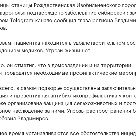
ницы станицы Рождественская Изобильненского горо
таврополья подтверждено заболевание сибирской язв
воем Telegram-канале сообщил глава региона Владим
ов.
овам, пациентка находится в удовлетворительном со
дением медиков. Угрозы жизни нет.
о, он отметил, что в домовладении и на территории
я проводятся необходимые профилактические мероп
всего, в самом подворье осуществлены заключительн
ция и превентивная антибиотикопрофилактика у конт
кже организована вакцинация сельхозживотных и пос
рное наблюдение за ними. Угрозы распространения б
обавил Владимиров.
ее время устанавливаются все обстоятельства инцид