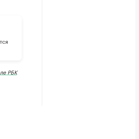
тся
ле РБК