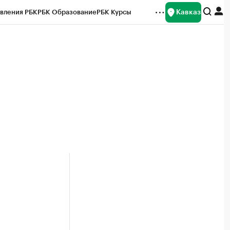
Кавказ
вления РБК
РБК Образование
РБК Курсы
рейтинги
Франшизы
Газета
Спецпроекты СПб
ты