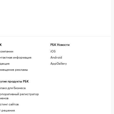
К
РБК Новости
компании
iOS
нтактная информация
Android
дакция
AppGallery
змещение рекламы
угие продукты РБК
лако для бизнеса
рпоративный регистратор
менов
стинг сайтов
г.решения