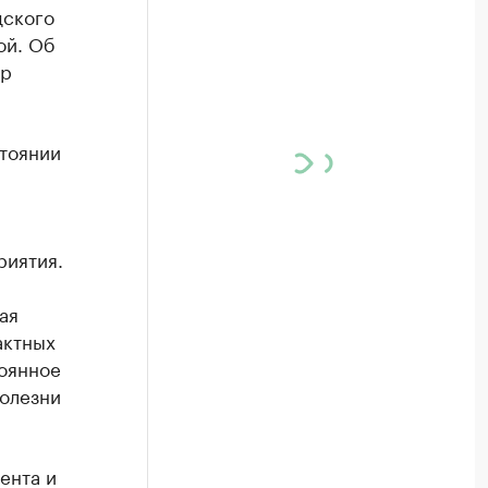
дского
ой. Об
ир
стоянии
риятия.
ая
актных
тоянное
олезни
ента и