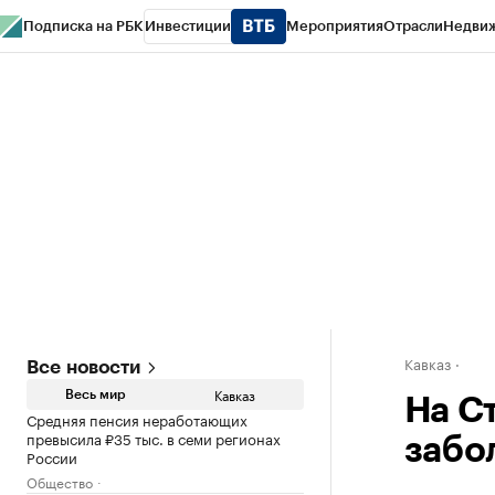
Подписка на РБК
Инвестиции
Мероприятия
Отрасли
Недви
РБК Life
Тренды
Визионеры
Национальные проекты
Город
Стиль
Кр
Конференции СПб
Спецпроекты
Проверка контрагентов
Политика
Кавказ
Все новости
Кавказ
Весь мир
На С
Средняя пенсия неработающих
превысила ₽35 тыс. в семи регионах
забо
России
Общество