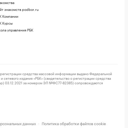
акомства
йт знакомств podbor.ru
К Компании
К Курсы
ола управления РБК
регистрации средства массовой информации выдано Федеральной
и сетевого издания «РБК» (свидетельство о регистрации средства
ор) 03.12.2021 за номером ЭЛ №ФС77-82385) сопровождаются
ерсональных данных
Политика обработки файлов cookie
·