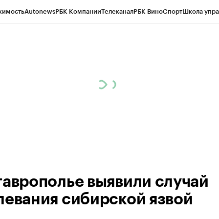
жимость
Autonews
РБК Компании
Телеканал
РБК Вино
Спорт
Школа упра
ипто
РБК Бизнес-среда
Дискуссионный клуб
Исследования
Кредитные 
Экономика
Бизнес
Технологии и медиа
Финансы
Рынок наличной валю
таврополье выявили случай
левания сибирской язвой