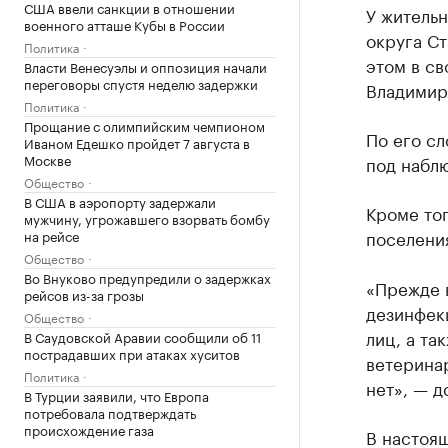
США ввели санкции в отношении
У житель
военного атташе Кубы в России
округа С
Политика
этом в с
Власти Венесуэлы и оппозиция начали
переговоры спустя неделю задержки
Владимир
Политика
Прощание с олимпийским чемпионом
По его сл
Иваном Едешко пройдет 7 августа в
Москве
под наблю
Общество
В США в аэропорту задержали
Кроме тог
мужчину, угрожавшего взорвать бомбу
поселени
на рейсе
Общество
Во Внуково предупредили о задержках
«Прежде 
рейсов из-за грозы
дезинфек
Общество
лиц, а та
В Саудовской Аравии сообщили об 11
пострадавших при атаках хуситов
ветерина
Политика
нет», — д
В Турции заявили, что Европа
потребовала подтверждать
происхождение газа
В настоящ