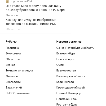
Подписка на РБК
Экс-глава Mind Money признала вину
по «делу брокеров» о хищении ₽7 млрд
Финансы
Как изучали Луну: от изобретения
телескопа до высадки. Видео РБК
Общество
Трамп заявил о прогрессе в
урегулировании украинского
конфликта
Рубрики
Новости регионов
Политика
Политика
Санкт-Петербург и область
Гендиректор «ИжАвиа» объявил об
Экономика
Екатеринбург
увольнении
Общество
Новосибирск
Политика
Бизнес
Омск
Матч Первой лиги перенесли из-за
проблем с вылетом «Сочи» в Москву
Технологии и медиа
Башкортостан
Спорт
Финансы
Вологодская область
Биографии
Калининград
Загрузить еще
База знаний
Краснодарский край
РБК Образование
Нижний Новгород
Пермский край
Ростов-на-Дону