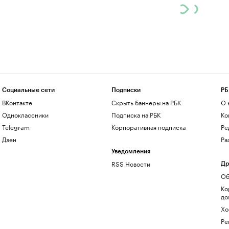
Социальные сети
Подписки
РБ
ВКонтакте
Скрыть баннеры на РБК
О 
Одноклассники
Подписка на РБК
Ко
Telegram
Корпоративная подписка
Ре
Дзен
Ра
Уведомления
RSS Новости
Др
Об
Ко
до
Хо
Ре