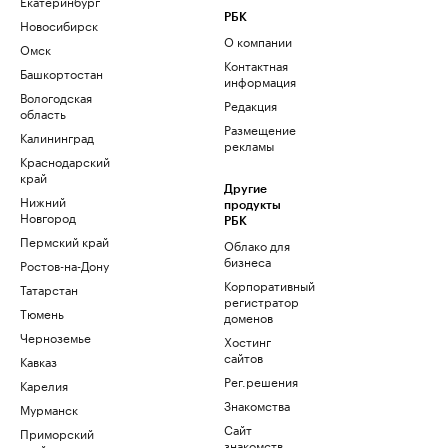
Екатеринбург
РБК
Новосибирск
О компании
Омск
Контактная
Башкортостан
информация
Вологодская
Редакция
область
Размещение
Калининград
рекламы
Краснодарский
край
Другие
Нижний
продукты
Новгород
РБК
Пермский край
Облако для
бизнеса
Ростов-на-Дону
Корпоративный
Татарстан
регистратор
Тюмень
доменов
Черноземье
Хостинг
сайтов
Кавказ
Рег.решения
Карелия
Знакомства
Мурманск
Сайт
Приморский
знакомств