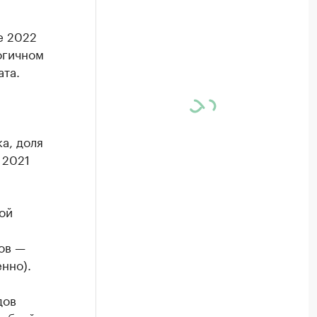
е 2022
огичном
ата.
и
а, доля
 2021
ой
ов —
нно).
дов