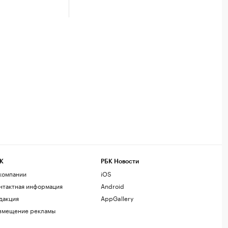
К
РБК Новости
компании
iOS
нтактная информация
Android
дакция
AppGallery
змещение рекламы