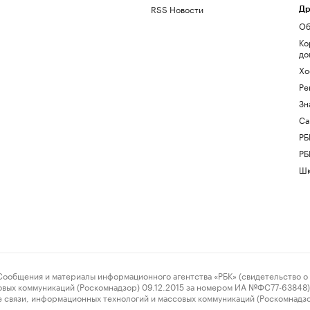
RSS Новости
Др
Об
Ко
до
Хо
Ре
Зн
Са
РБ
РБ
Шк
ения и материалы информационного агентства «РБК» (свидетельство о 
овых коммуникаций (Роскомнадзор) 09.12.2015 за номером ИА №ФС77-63848) 
 связи, информационных технологий и массовых коммуникаций (Роскомнадз