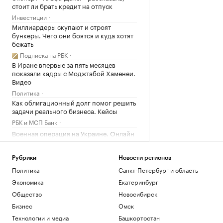
стоит ли брать кредит на отпуск
Инвестиции
Миллиардеры скупают и строят
бункеры. Чего они боятся и куда хотят
бежать
Подписка на РБК
В Иране впервые за пять месяцев
показали кадры с Моджтабой Хаменеи.
Видео
Политика
Как облигационный долг помог решить
задачи реального бизнеса. Кейсы
РБК и МСП Банк
Военная операция на Украине. Онлайн
Политика
Рубрики
Новости регионов
Загрузить еще
Политика
Санкт-Петербург и область
Экономика
Екатеринбург
Общество
Новосибирск
Бизнес
Омск
Технологии и медиа
Башкортостан