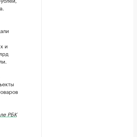
рублей,
а.
дали
е
х и
млрд
ли.
в
ъекты
товаров
ле РБК