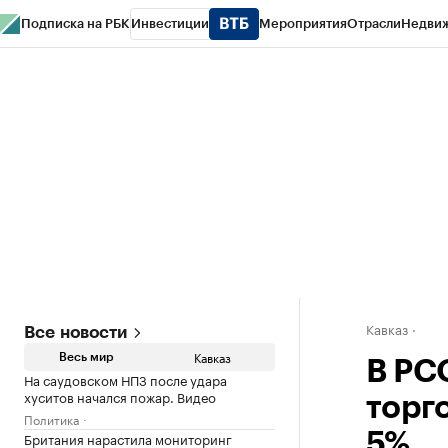
Подписка на РБК
Инвестиции
Мероприятия
Отрасли
Недви
РБК Life
Тренды
Визионеры
Национальные проекты
Город
Стиль
Кр
Конференции СПб
Спецпроекты
Проверка контрагентов
Политика
Кавказ
Все новости
Кавказ
Весь мир
В РС
На саудовском НПЗ после удара
хуситов начался пожар. Видео
торго
Политика
Британия нарастила мониторинг
5%