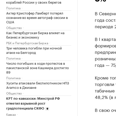
кораблей России у своих берегов
Политика
В Северн
Актер Кристофер Ламберт потерял
сознание во время автограф-сессии в
года сост
США
периоде 2
Общество
Как Петербургская биржа влияет на
бизнес и экономику
В I кварт
РБК и Петербургская Биржа
формиров
Три человека погибли при ночной
предприн
атаке на Белгород
розничных
Политика
Число погибших в ходе протестов в
года — 75
пакистанской зоне Кашмира достигло
89
Кроме тог
Политика
Хуситы атаковали беспилотником НПЗ
торговли 
Aramco в Джизане
табачные 
Общество
48,2% (в 
КРТ по-кавказски: Минстрой РФ
отметил взрывной рост
В свою оч
градпотенциала СКФО
Кавказ