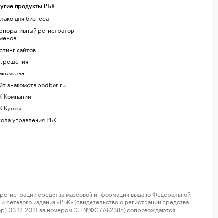
угие продукты РБК
лако для бизнеса
рпоративный регистратор
менов
стинг сайтов
г.решения
акомства
йт знакомств podbor.ru
К Компании
К Курсы
ола управления РБК
регистрации средства массовой информации выдано Федеральной
и сетевого издания «РБК» (свидетельство о регистрации средства
ор) 03.12.2021 за номером ЭЛ №ФС77-82385) сопровождаются