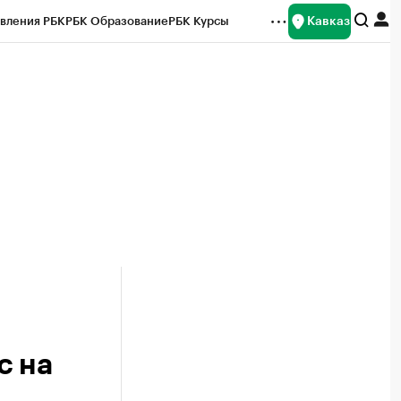
Кавказ
вления РБК
РБК Образование
РБК Курсы
рейтинги
Франшизы
Газета
Спецпроекты СПб
ты
с на