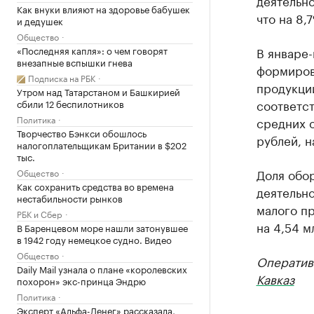
деятельно
Как внуки влияют на здоровье бабушек
что на 8
и дедушек
Общество
«Последняя капля»: о чем говорят
В январе-
внезапные вспышки гнева
формиров
Подписка на РБК
продукции
Утром над Татарстаном и Башкирией
соответс
сбили 12 беспилотников
Политика
средних о
Творчество Бэнкси обошлось
рублей, н
налогоплательщикам Британии в $202
тыс.
Доля обор
Общество
Как сохранить средства во времена
деятельно
нестабильности рынков
малого пр
РБК и Сбер
на 4,54 м
В Баренцевом море нашли затонувшее
в 1942 году немецкое судно. Видео
Общество
Оператив
Daily Mail узнала о плане «королевских
Кавказ
похорон» экс-принца Эндрю
Политика
Эксперт «Альфа-Денег» рассказала,