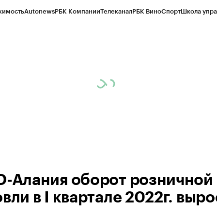
жимость
Autonews
РБК Компании
Телеканал
РБК Вино
Спорт
Школа упра
ипто
РБК Бизнес-среда
Дискуссионный клуб
Исследования
Кредитные 
Экономика
Бизнес
Технологии и медиа
Финансы
Рынок наличной валю
О-Алания оборот розничной
вли в I квартале 2022г. выро