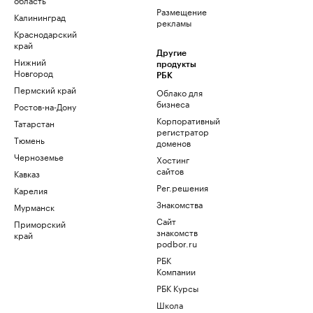
Размещение
Калининград
рекламы
Краснодарский
край
Другие
Нижний
продукты
Новгород
РБК
Пермский край
Облако для
бизнеса
Ростов-на-Дону
Корпоративный
Татарстан
регистратор
Тюмень
доменов
Черноземье
Хостинг
сайтов
Кавказ
Рег.решения
Карелия
Знакомства
Мурманск
Сайт
Приморский
знакомств
край
podbor.ru
РБК
Компании
РБК Курсы
Школа