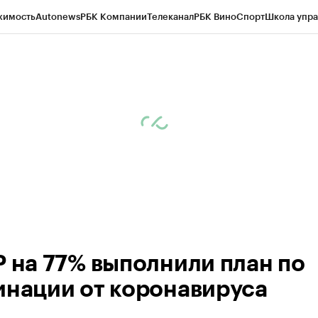
жимость
Autonews
РБК Компании
Телеканал
РБК Вино
Спорт
Школа упра
ипто
РБК Бизнес-среда
Дискуссионный клуб
Исследования
Кредитные 
Экономика
Бизнес
Технологии и медиа
Финансы
Рынок наличной валю
Р на 77% выполнили план по
инации от коронавируса