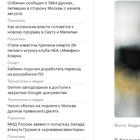
Собянин сообщил о 1984 дронах,
летевших в сторону Москвы с начала
августа
Политика
Как испанские власти готовятся к
новому прорыву в Сеуту и Мелилью
Политика
Стала известна причина смерти 29-
летнего игрока клуба НБА «Мемфис»
Кларка
Спорт
Кабмин поручил доработать переход
на российское ПО
Технологии и медиа
Gemini заподозрили в доступе к
закрытым Google-документам
Технологии и медиа
Число сбитых на подлете к Москве
дронов превысило десять
Политика
МИД России заявил о попытках Запада
Фото: Андре
втянуть Грузию в «кровавые авантюры»
Политика
В Карачае