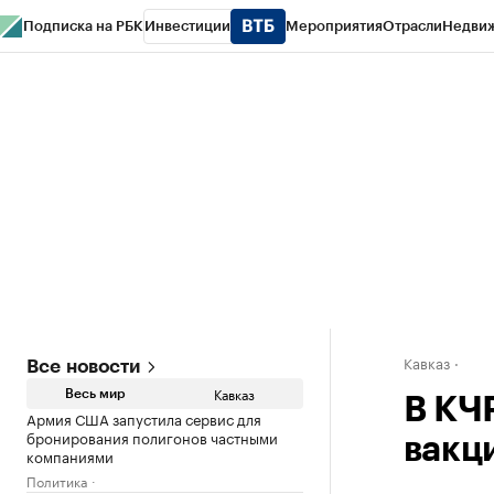
Подписка на РБК
Инвестиции
Мероприятия
Отрасли
Недви
РБК Life
Тренды
Визионеры
Национальные проекты
Город
Стиль
Кр
Конференции СПб
Спецпроекты
Проверка контрагентов
Политика
Кавказ
Все новости
Кавказ
Весь мир
В КЧ
Армия США запустила сервис для
бронирования полигонов частными
вакц
компаниями
Политика