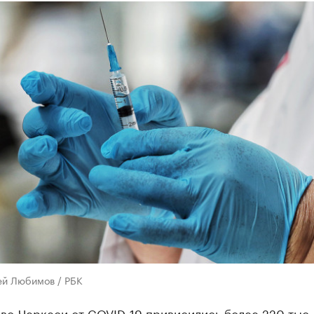
й Любимов / РБК ​
во-Черкеси от COVID-19 привисились более 220 тыс.