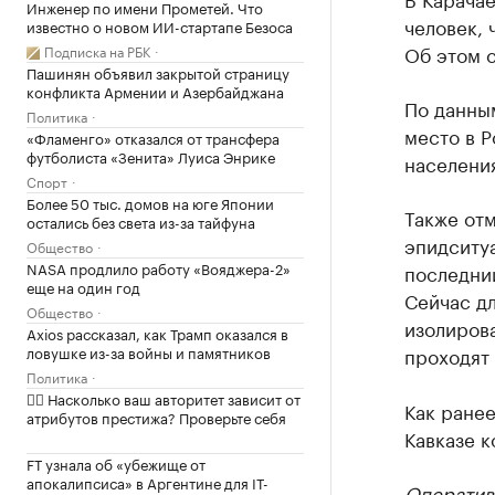
Инженер по имени Прометей. Что
человек, 
известно о новом ИИ-стартапе Безоса
Об этом 
Подписка на РБК
Пашинян объявил закрытой страницу
конфликта Армении и Азербайджана
По данным
Политика
место в Р
«Фламенго» отказался от трансфера
футболиста «Зенита» Луиса Энрике
населени
Спорт
Более 50 тыс. домов на юге Японии
Также отм
остались без света из-за тайфуна
эпидситуа
Общество
NASA продлило работу «Вояджера-2»
последний
еще на один год
Сейчас д
Общество
изолирова
Axios рассказал, как Трамп оказался в
ловушке из-за войны и памятников
проходят 
Политика
✍🏻 Насколько ваш авторитет зависит от
Как ране
атрибутов престижа? Проверьте себя
Кавказе к
FT узнала об «убежище от
апокалипсиса» в Аргентине для IT-
Оператив