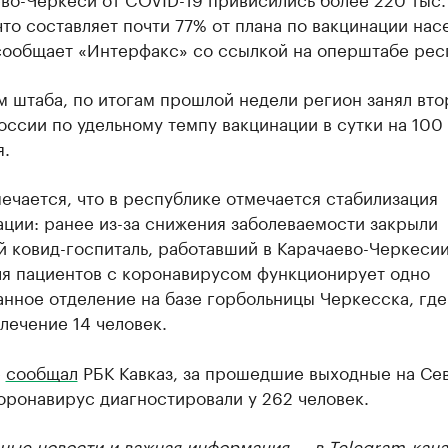
что составляет почти 77% от плана по вакцинации нас
сообщает «Интерфакс» со ссылкой на оперштабе рес
 штаба, по итогам прошлой недели регион занял вто
оссии по удельному темпу вакцинации в сутки на 100 
я.
ечается, что в республике отмечается стабилизация
ции: ранее из-за снижения заболеваемости закрыли
 ковид-госпиталь, работавший в Карачаево-Черкесии
ля пациентов с коронавирусом функционирует одно
нное отделение на базе горбольницы Черкесска, где
лечение 14 человек.
е
сообщал
РБК Кавказ, за прошедшие выходные на Се
оронавирус диагностировали у 262 человек.
ные новости и важная информация — в
Telegram-кана