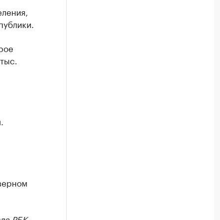
еления,
публики.
рое
тыс.
.
верном
ле РБК