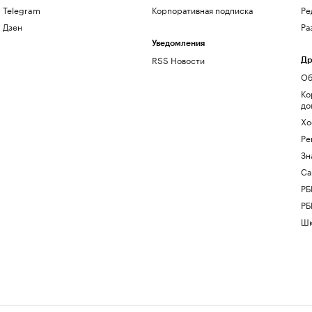
Telegram
Корпоративная подписка
Ре
Дзен
Ра
Уведомления
RSS Новости
Др
Об
Ко
до
Хо
Ре
Зн
Са
РБ
РБ
Шк