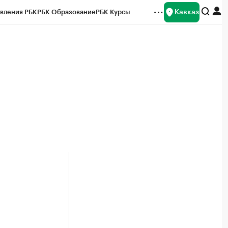
Кавказ
вления РБК
РБК Образование
РБК Курсы
рейтинги
Франшизы
Газета
Спецпроекты СПб
ты