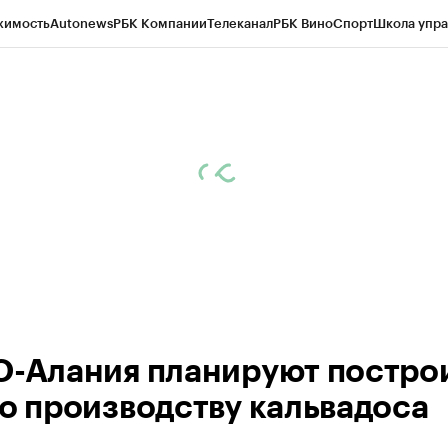
жимость
Autonews
РБК Компании
Телеканал
РБК Вино
Спорт
Школа упра
ипто
РБК Бизнес-среда
Дискуссионный клуб
Исследования
Кредитные 
Экономика
Бизнес
Технологии и медиа
Финансы
Рынок наличной валю
О-Алания планируют постро
по производству кальвадоса