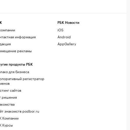
К
РБК Новости
компании
iOS
нтактная информация
Android
дакция
AppGallery
змещение рекламы
угие продукты РБК
лако для бизнеса
рпоративный регистратор
менов
стинг сайтов
г.решения
акомства
йт знакомств podbor.ru
К Компании
К Курсы