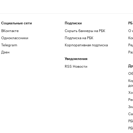
Социальные сети
Подписки
РБ
ВКонтакте
Скрыть баннеры на РБК
О 
Одноклассники
Подписка на РБК
Ко
Telegram
Корпоративная подписка
Ре
Дзен
Ра
Уведомления
RSS Новости
Др
Об
Ко
до
Хо
Ре
Зн
Са
РБ
РБ