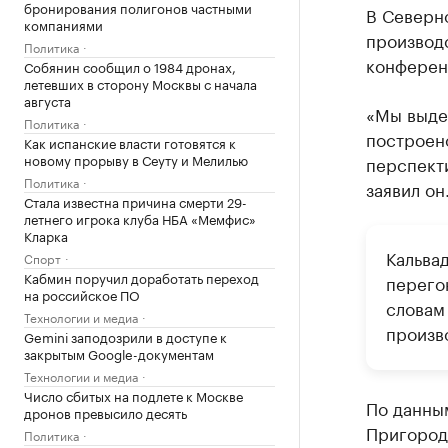
бронирования полигонов частными
В Северн
компаниями
производс
Политика
конферен
Собянин сообщил о 1984 дронах,
летевших в сторону Москвы с начала
августа
«Мы выде
Политика
построено
Как испанские власти готовятся к
новому прорыву в Сеуту и Мелилью
перспекти
Политика
заявил он
Стала известна причина смерти 29-
летнего игрока клуба НБА «Мемфис»
Кларка
Кальва
Спорт
Кабмин поручил доработать переход
перего
на российское ПО
словам
Технологии и медиа
произв
Gemini заподозрили в доступе к
закрытым Google-документам
Технологии и медиа
Число сбитых на подлете к Москве
По данны
дронов превысило десять
Пригород
Политика