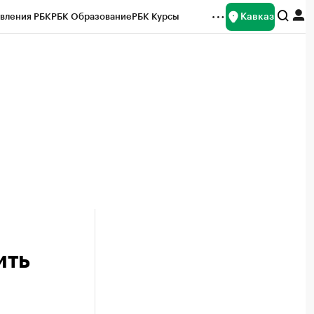
Кавказ
вления РБК
РБК Образование
РБК Курсы
рейтинги
Франшизы
Газета
Спецпроекты СПб
ты
ить