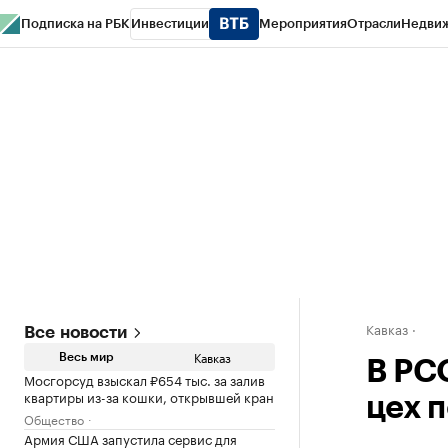
Подписка на РБК
Инвестиции
Мероприятия
Отрасли
Недви
РБК Life
Тренды
Визионеры
Национальные проекты
Город
Стиль
Кр
Конференции СПб
Спецпроекты
Проверка контрагентов
Политика
Кавказ
Все новости
Кавказ
Весь мир
В РС
Мосгорсуд взыскал ₽654 тыс. за залив
квартиры из-за кошки, открывшей кран
цех 
Общество
Армия США запустила сервис для