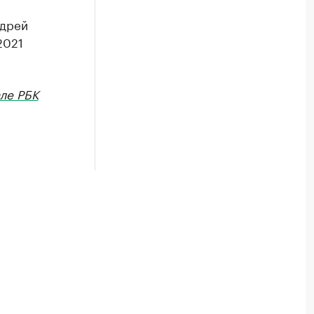
ндрей
2021
ле РБК