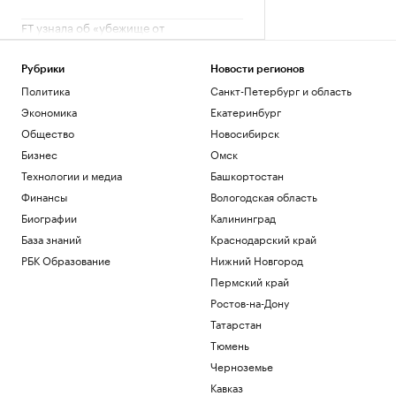
FT узнала об «убежище от
апокалипсиса» в Аргентине для IT-
миллиардеров
Рубрики
Новости регионов
Общество
Политика
Санкт-Петербург и область
Как Петербургская биржа влияет на
бизнес и экономику
Экономика
Екатеринбург
РБК и Петербургская Биржа
Общество
Новосибирск
Тренер сборной сообщил, кто заменит
Бизнес
Омск
Мельникову и других лидеров на ЧЕ
Технологии и медиа
Башкортостан
Спорт
Финансы
Вологодская область
✍🏻 Сколько вам стоит привычка искать
идеальное решение? Проверьте себя
Биографии
Калининград
База знаний
Краснодарский край
РБК Образование
Нижний Новгород
Загрузить еще
Пермский край
Ростов-на-Дону
Татарстан
Тюмень
Черноземье
Кавказ