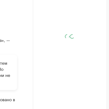
а», —
утем
По
ии не
овано в