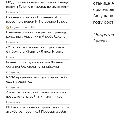
МИД России заявил о попытках Запада
станице А
втянуть Грузию в «кровавые авантюры»
семечков
Политика
Автушенк
Инженер по имени Прометей. Что
году сост
известно о новом ИИ-стартапе Безоса
Подписка на РБК
Пашинян объявил закрытой страницу
Оператив
конфликта Армении и Азербайджана
Кавказ
Политика
«Фламенго» отказался от трансфера
футболиста «Зенита» Луиса Энрике
Спорт
Более 50 тыс. домов на юге Японии
остались без света из-за тайфуна
Общество
NASA продлило работу «Вояджера-2»
еще на один год
Общество
Axios рассказал, как Трамп оказался в
ловушке из-за войны и памятников
Политика
✍🏻 Насколько ваш авторитет зависит от
атрибутов престижа? Проверьте себя