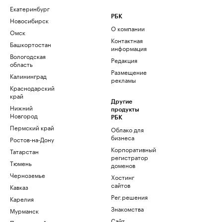
Екатеринбург
РБК
Новосибирск
О компании
Омск
Контактная
Башкортостан
информация
Вологодская
Редакция
область
Размещение
Калининград
рекламы
Краснодарский
край
Другие
Нижний
продукты
Новгород
РБК
Пермский край
Облако для
бизнеса
Ростов-на-Дону
Корпоративный
Татарстан
регистратор
Тюмень
доменов
Черноземье
Хостинг
сайтов
Кавказ
Рег.решения
Карелия
Знакомства
Мурманск
Сайт