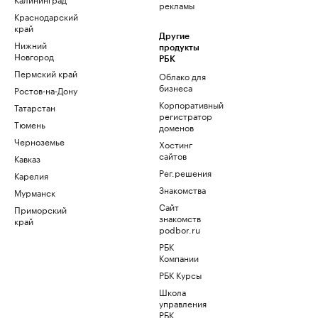
рекламы
Краснодарский
край
Другие
Нижний
продукты
Новгород
РБК
Пермский край
Облако для
бизнеса
Ростов-на-Дону
Корпоративный
Татарстан
регистратор
Тюмень
доменов
Черноземье
Хостинг
сайтов
Кавказ
Рег.решения
Карелия
Знакомства
Мурманск
Сайт
Приморский
знакомств
край
podbor.ru
РБК
Компании
РБК Курсы
Школа
управления
РБК