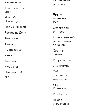
Калининград
рекламы
Краснодарский
край
Другие
Нижний
продукты
Новгород
РБК
Пермский край
Облако для
бизнеса
Ростов-на-Дону
Корпоративный
Татарстан
регистратор
Тюмень
доменов
Черноземье
Хостинг
сайтов
Кавказ
Рег.решения
Карелия
Знакомства
Мурманск
Сайт
Приморский
знакомств
край
podbor.ru
РБК
Компании
РБК Курсы
Школа
управления