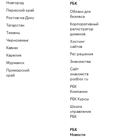
Новгород
РБК
Пермский край
Облако для
бизнеса
Ростов-на-Дону
Корпоративный
Татарстан
регистратор
Тюмень
доменов
Черноземье
Хостинг
сайтов
Кавказ
Рег.решения
Карелия
Знакомства
Мурманск
Сайт
Приморский
знакомств
край
podbor.ru
РБК
Компании
РБК Курсы
Школа
управления
РБК
РБК
Новости