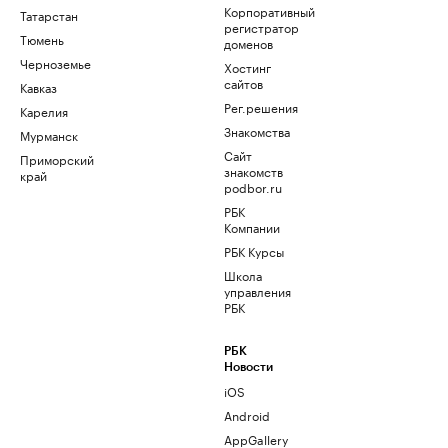
Корпоративный
Татарстан
регистратор
Тюмень
доменов
Черноземье
Хостинг
сайтов
Кавказ
Рег.решения
Карелия
Знакомства
Мурманск
Сайт
Приморский
знакомств
край
podbor.ru
РБК
Компании
РБК Курсы
Школа
управления
РБК
РБК
Новости
iOS
Android
AppGallery