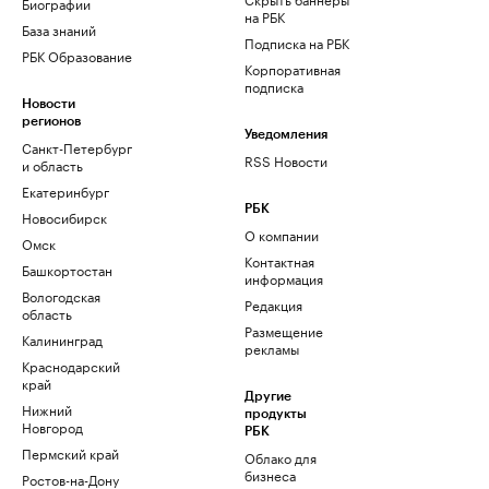
Биографии
на РБК
База знаний
Подписка на РБК
РБК Образование
Корпоративная
подписка
Новости
регионов
Уведомления
Санкт-Петербург
RSS Новости
и область
Екатеринбург
РБК
Новосибирск
О компании
Омск
Контактная
Башкортостан
информация
Вологодская
Редакция
область
Размещение
Калининград
рекламы
Краснодарский
край
Другие
Нижний
продукты
Новгород
РБК
Пермский край
Облако для
бизнеса
Ростов-на-Дону