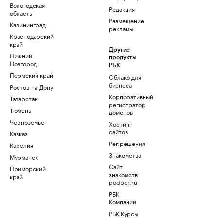
Вологодская
Редакция
область
Размещение
Калининград
рекламы
Краснодарский
край
Другие
Нижний
продукты
Новгород
РБК
Пермский край
Облако для
бизнеса
Ростов-на-Дону
Корпоративный
Татарстан
регистратор
Тюмень
доменов
Черноземье
Хостинг
сайтов
Кавказ
Рег.решения
Карелия
Знакомства
Мурманск
Сайт
Приморский
знакомств
край
podbor.ru
РБК
Компании
РБК Курсы