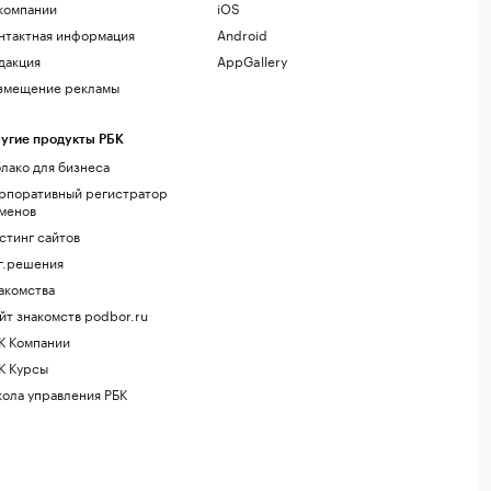
компании
iOS
нтактная информация
Android
дакция
AppGallery
змещение рекламы
угие продукты РБК
лако для бизнеса
рпоративный регистратор
менов
стинг сайтов
г.решения
акомства
йт знакомств podbor.ru
К Компании
К Курсы
ола управления РБК