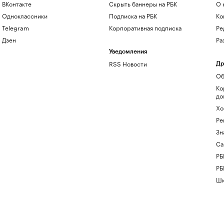
ВКонтакте
Скрыть баннеры на РБК
О 
Одноклассники
Подписка на РБК
Ко
Telegram
Корпоративная подписка
Ре
Дзен
Ра
Уведомления
RSS Новости
Др
Об
Ко
до
Хо
Ре
Зн
Са
РБ
РБ
Шк