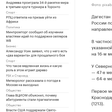
Андреева проиграла 34-й ракетке мира
Фото: pixa
в третьем круге турнира в Торонто
Спорт
Дагестан 
РПЦ ответила на призыв уйти из
Африки
России п
Политика
направлен
Минпромторг сообщил об изучении
властями идей по поддержке селлеров
WB
В частнос
Бизнес
указанной
Александр Усик заявил, что у него есть
на 16-м м
«два варианта» для прощального боя
Спорт
У Северно
Что такое медленная жизнь и какую
роль в этом играет дерево
— 47-е ме
РБК и Старквуд
— 64-е ме
Метеоролог рассказала о погоде в
Москве на выходных
Первое ме
Общество
Глава ВЦИОМ объяснил, почему
Краснодар
абитуриенты стали прагматичнее
(1213).
Общество
Власти США поддержали Свято-