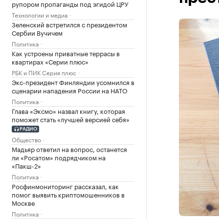
рупором пропаганды под эгидой ЦРУ
Технологии и медиа
Зеленский встретился с президентом
Сербии Вучичем
Политика
Как устроены приватные террасы в
квартирах «Серии плюс»
РБК и ПИК Серия плюс
Экс-президент Финляндии усомнился в
сценарии нападения России на НАТО
Политика
Глава «Эксмо» назвал книгу, которая
поможет стать «лучшей версией себя»
РАДИО
Общество
Мадьяр ответил на вопрос, останется
ли «Росатом» подрядчиком на
«Пакш-2»
Политика
Росфинмониторинг рассказал, как
помог выявить криптомошенников в
Москве
Политика