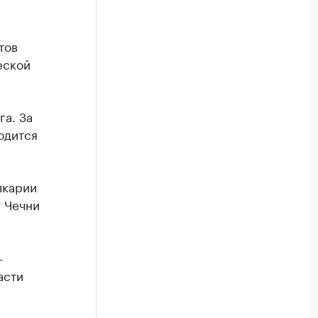
тов
еской
га. За
одится
лкарии
у Чечни
—
асти