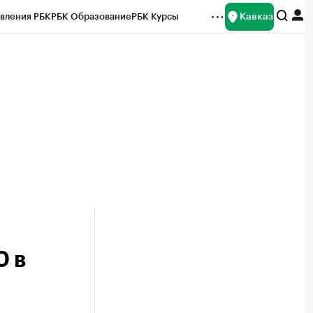
Кавказ
вления РБК
РБК Образование
РБК Курсы
рейтинги
Франшизы
Газета
Спецпроекты СПб
ты
0 в