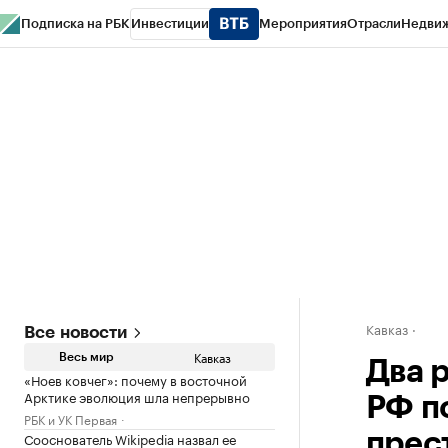
Подписка на РБК
Инвестиции
Мероприятия
Отрасли
Недви
РБК Life
Тренды
Визионеры
Национальные проекты
Город
Стиль
Кр
Конференции СПб
Спецпроекты
Проверка контрагентов
Политика
Кавказ
Все новости
Кавказ
Весь мир
Два 
«Ноев ковчег»: почему в восточной
Арктике эволюция шла непрерывно
РФ п
РБК и УК Первая
Сооснователь Wikipedia назвал ее
прес