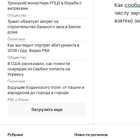
Троицкий монастырь РПЦЗ в борьбе с
Как
сообщ
ветряками
числу зар
Общество
взятки) з
Трамп обжалует запрет на
строительство бального зала в Белом
доме
Политика
Как выглядит портрет абитуриента в
2026 году. Видео РБК
Общество
В США рассказали, как помогли
снарядам из Сербии попасть на
Украину
Политика
Будущее Ходынского поля: от пашни и
аэродрома до города в городе
РБК и Stone
Загрузить еще
Рубрики
Новости регионов