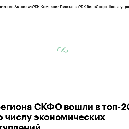
жимость
Autonews
РБК Компании
Телеканал
РБК Вино
Спорт
Школа упра
ипто
РБК Бизнес-среда
Дискуссионный клуб
Исследования
Кредитные 
Экономика
Бизнес
Технологии и медиа
Финансы
Рынок наличной валю
региона СКФО вошли в топ-2
о числу экономических
туплений