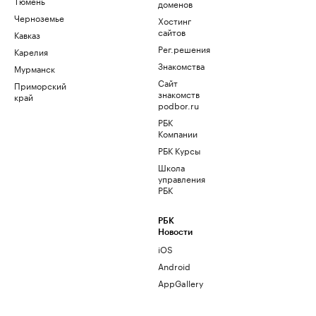
Тюмень
доменов
Черноземье
Хостинг
сайтов
Кавказ
Рег.решения
Карелия
Знакомства
Мурманск
Сайт
Приморский
знакомств
край
podbor.ru
РБК
Компании
РБК Курсы
Школа
управления
РБК
РБК
Новости
iOS
Android
AppGallery