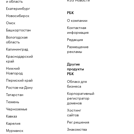
и область
Екатеринбург
РБК
Новосибирск
О компании
Омск
Контактная
Башкортостан
информация
Вологодская
Редакция
область
Размещение
Калининград
рекламы
Краснодарский
край
Другие
Нижний
продукты
Новгород
РБК
Пермский край
Облако для
бизнеса
Ростов-на-Дону
Корпоративный
Татарстан
регистратор
Тюмень
доменов
Черноземье
Хостинг
сайтов
Кавказ
Рег.решения
Карелия
Знакомства
Мурманск