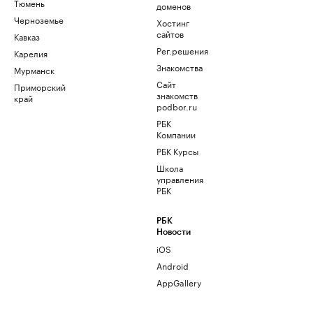
Тюмень
доменов
Черноземье
Хостинг
сайтов
Кавказ
Рег.решения
Карелия
Знакомства
Мурманск
Сайт
Приморский
знакомств
край
podbor.ru
РБК
Компании
РБК Курсы
Школа
управления
РБК
РБК
Новости
iOS
Android
AppGallery