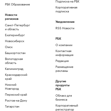
Подписка на РБК
РБК Образование
Корпоративная
подписка
Новости
регионов
Уведомления
Санкт-Петербург
RSS Новости
и область
Екатеринбург
РБК
Новосибирск
О компании
Омск
Контактная
Башкортостан
информация
Вологодская
Редакция
область
Размещение
Калининград
рекламы
Краснодарский
край
Другие
Нижний
продукты
Новгород
РБК
Пермский край
Облако для
бизнеса
Ростов-на-Дону
Корпоративный
Татарстан
регистратор