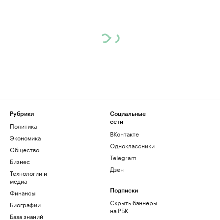
Рубрики
Социальные
сети
Политика
ВКонтакте
Экономика
Одноклассники
Общество
Telegram
Бизнес
Дзен
Технологии и
медиа
Финансы
Подписки
Скрыть баннеры
Биографии
на РБК
База знаний