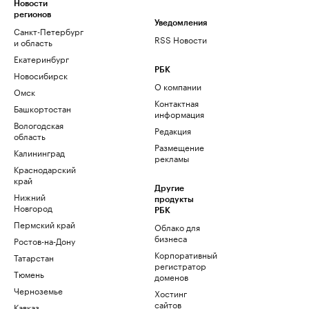
Новости
регионов
Уведомления
Санкт-Петербург
RSS Новости
и область
Екатеринбург
РБК
Новосибирск
О компании
Омск
Контактная
Башкортостан
информация
Вологодская
Редакция
область
Размещение
Калининград
рекламы
Краснодарский
край
Другие
Нижний
продукты
Новгород
РБК
Пермский край
Облако для
бизнеса
Ростов-на-Дону
Корпоративный
Татарстан
регистратор
Тюмень
доменов
Черноземье
Хостинг
сайтов
Кавказ