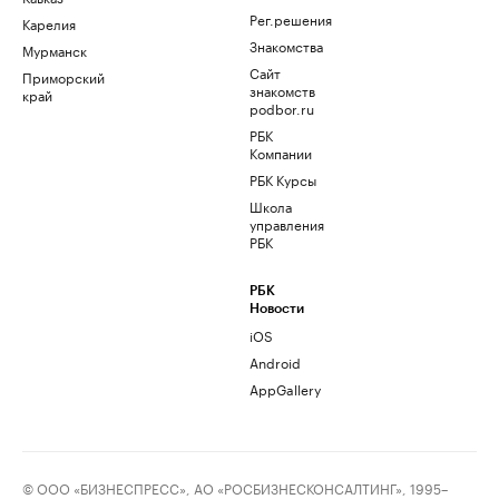
Рег.решения
Карелия
Знакомства
Мурманск
Сайт
Приморский
знакомств
край
podbor.ru
РБК
Компании
РБК Курсы
Школа
управления
РБК
РБК
Новости
iOS
Android
AppGallery
© ООО «БИЗНЕСПРЕСС», АО «РОСБИЗНЕСКОНСАЛТИНГ», 1995–