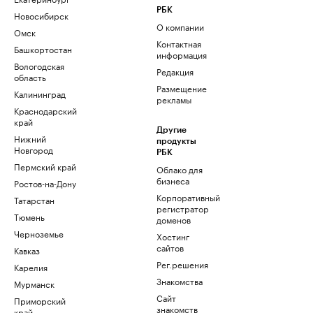
РБК
Новосибирск
О компании
Омск
Контактная
Башкортостан
информация
Вологодская
Редакция
область
Размещение
Калининград
рекламы
Краснодарский
край
Другие
Нижний
продукты
Новгород
РБК
Пермский край
Облако для
бизнеса
Ростов-на-Дону
Корпоративный
Татарстан
регистратор
Тюмень
доменов
Черноземье
Хостинг
сайтов
Кавказ
Рег.решения
Карелия
Знакомства
Мурманск
Сайт
Приморский
знакомств
край