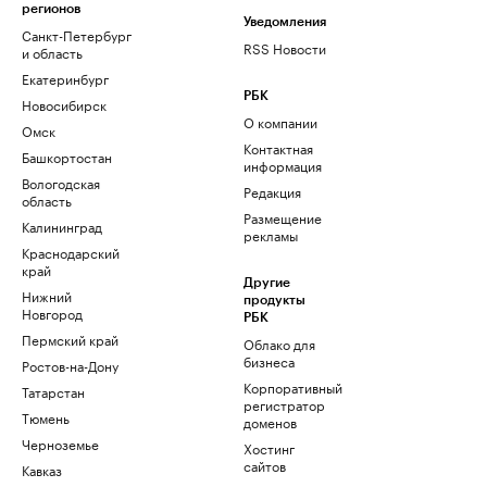
регионов
Уведомления
Санкт-Петербург
RSS Новости
и область
Екатеринбург
РБК
Новосибирск
О компании
Омск
Контактная
Башкортостан
информация
Вологодская
Редакция
область
Размещение
Калининград
рекламы
Краснодарский
край
Другие
Нижний
продукты
Новгород
РБК
Пермский край
Облако для
бизнеса
Ростов-на-Дону
Корпоративный
Татарстан
регистратор
Тюмень
доменов
Черноземье
Хостинг
сайтов
Кавказ