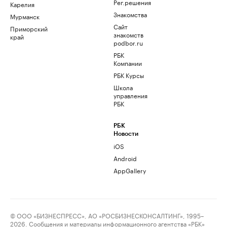
Рег.решения
Карелия
Знакомства
Мурманск
Сайт
Приморский
знакомств
край
podbor.ru
РБК
Компании
РБК Курсы
Школа
управления
РБК
РБК
Новости
iOS
Android
AppGallery
© ООО «БИЗНЕСПРЕСС», АО «РОСБИЗНЕСКОНСАЛТИНГ», 1995–
2026. Сообщения и материалы информационного агентства «РБК»