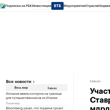
Подписка на РБК
Инвестиции
Мероприятия
Отрасли
Недви
РБК Life
Тренды
Визионеры
Национальные проекты
Город
Стиль
Кр
Конференции СПб
Спецпроекты
Проверка контрагентов
Политика
Кавказ
Все новости
Кавказ
Весь мир
Учас
Испания ввела контроль на границе
для путешественников из Италии
Став
Политика
Bloomberg узнал, что Украине грозит
млрд