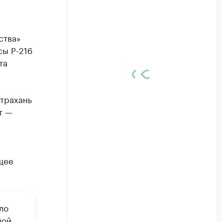
ства»
сы Р-216
та
страхань
т —
.
щее
ло
ной