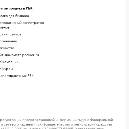
угие продукты РБК
лако для бизнеса
рпоративный регистратор
менов
стинг сайтов
г.решения
акомства
йт знакомств podbor.ru
К Компании
К Курсы
ола управления РБК
регистрации средства массовой информации выдано Федеральной
и сетевого издания «РБК» (свидетельство о регистрации средства
ор) 03.12.2021 за номером ЭЛ №ФС77-82385) сопровождаются