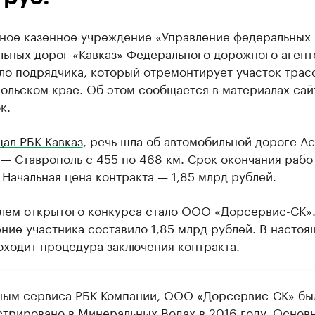
ное казенное учреждение «Управление федеральных
льных дорог «Кавказ» Федерального дорожного агент
ло подрядчика, который отремонтирует участок трас
ольском крае. Об этом сообщается в материалах сай
к.
ал РБК Кавказ
, речь шла об автомобильной дороге А
— Ставрополь с 455 по 468 км. Срок окончания рабо
 Начальная цена контракта — 1,85 млрд рублей.
лем открытого конкурса стало ООО «Дорсервис-СК»
ие участника составило 1,85 млрд рублей. В настоя
оходит процедура заключения контракта.
ным сервиса РБК Компании, ООО «Дорсервис-СК» бы
стрировано в Минеральных Водах в 2016 году. Основ