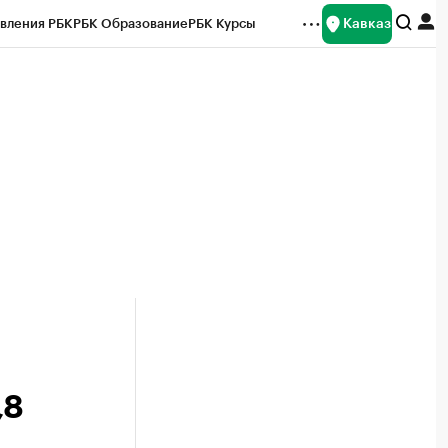
Кавказ
вления РБК
РБК Образование
РБК Курсы
рейтинги
Франшизы
Газета
Спецпроекты СПб
ты
,8