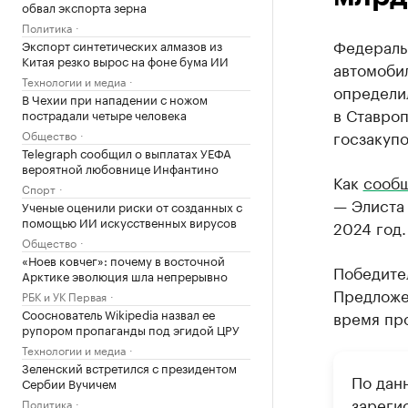
обвал экспорта зерна
Политика
Федераль
Экспорт синтетических алмазов из
Китая резко вырос на фоне бума ИИ
автомоби
Технологии и медиа
определи
В Чехии при нападении с ножом
в Ставроп
пострадали четыре человека
госзакупо
Общество
Telegraph сообщил о выплатах УЕФА
вероятной любовнице Инфантино
Как
сообщ
Спорт
— Элиста 
Ученые оценили риски от созданных с
помощью ИИ искусственных вирусов
2024 год.
Общество
«Ноев ковчег»: почему в восточной
Победите
Арктике эволюция шла непрерывно
Предложен
РБК и УК Первая
Сооснователь Wikipedia назвал ее
время пр
рупором пропаганды под эгидой ЦРУ
Технологии и медиа
Зеленский встретился с президентом
По дан
Сербии Вучичем
зареги
Политика