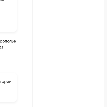
врополье
да
итории