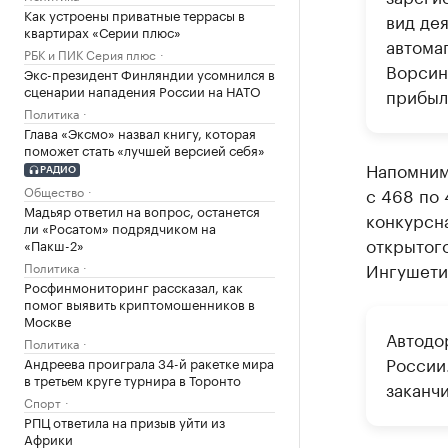
Как устроены приватные террасы в
вид де
квартирах «Серии плюс»
автома
РБК и ПИК Серия плюс
Ворсин
Экс-президент Финляндии усомнился в
сценарии нападения России на НАТО
прибыл
Политика
Глава «Эксмо» назвал книгу, которая
поможет стать «лучшей версией себя»
Напомним,
РАДИО
Общество
с 468 по
Мадьяр ответил на вопрос, останется
конкурсн
ли «Росатом» подрядчиком на
открытог
«Пакш-2»
Ингушети
Политика
Росфинмониторинг рассказал, как
помог выявить криптомошенников в
Москве
Автодо
Политика
России.
Андреева проиграла 34-й ракетке мира
в третьем круге турнира в Торонто
заканчи
Спорт
РПЦ ответила на призыв уйти из
Африки