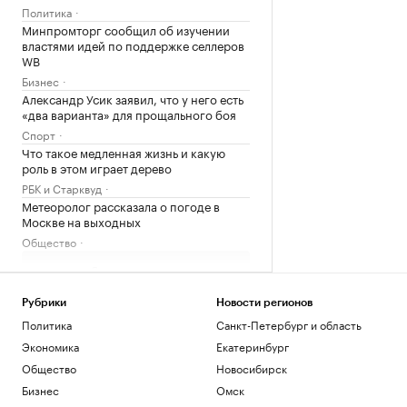
Политика
Минпромторг сообщил об изучении
властями идей по поддержке селлеров
WB
Бизнес
Александр Усик заявил, что у него есть
«два варианта» для прощального боя
Спорт
Что такое медленная жизнь и какую
роль в этом играет дерево
РБК и Старквуд
Метеоролог рассказала о погоде в
Москве на выходных
Общество
Загрузить еще
Рубрики
Новости регионов
Политика
Санкт-Петербург и область
Экономика
Екатеринбург
Общество
Новосибирск
Бизнес
Омск