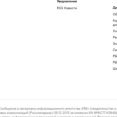
Уведомления
RSS Новости
Др
Об
Ко
до
Хо
Ре
Зн
Са
РБ
РБ
Шк
ения и материалы информационного агентства «РБК» (свидетельство о 
овых коммуникаций (Роскомнадзор) 09.12.2015 за номером ИА №ФС77-63848) 
 связи, информационных технологий и массовых коммуникаций (Роскомнадз