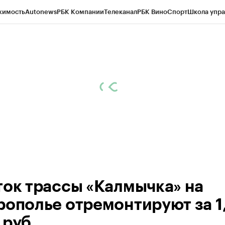
жимость
Autonews
РБК Компании
Телеканал
РБК Вино
Спорт
Школа упра
ипто
РБК Бизнес-среда
Дискуссионный клуб
Исследования
Кредитные 
Экономика
Бизнес
Технологии и медиа
Финансы
Рынок наличной валю
ток трассы «Калмычка» на
рополье отремонтируют за 1
 руб.