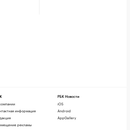
К
РБК Новости
компании
iOS
нтактная информация
Android
дакция
AppGallery
змещение рекламы