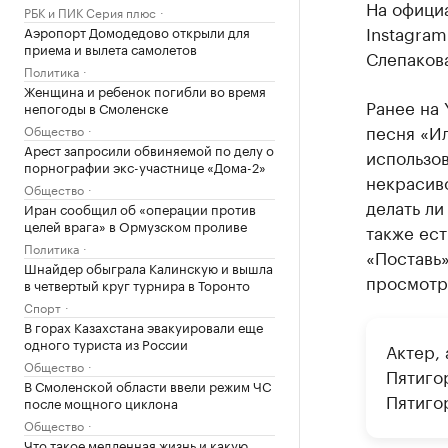
На офици
РБК и ПИК Серия плюс
Instagra
Аэропорт Домодедово открыли для
приема и вылета самолетов
Слепаков
Политика
Женщина и ребенок погибли во время
Ранее на
непогоды в Смоленске
песня «Ил
Общество
Арест запросили обвиняемой по делу о
использов
порнографии экс-участнице «Дома-2»
некрасив
Общество
делать ли
Иран сообщил об «операции против
целей врага» в Ормузском проливе
также ест
Политика
«Поставь»
Шнайдер обыграла Калинскую и вышла
просмотре
в четвертый круг турнира в Торонто
Спорт
В горах Казахстана эвакуировали еще
одного туриста из России
Актер,
Общество
Пятиго
В Смоленской области ввели режим ЧС
Пятиго
после мощного циклона
Общество
Что такое медленная жизнь и какую