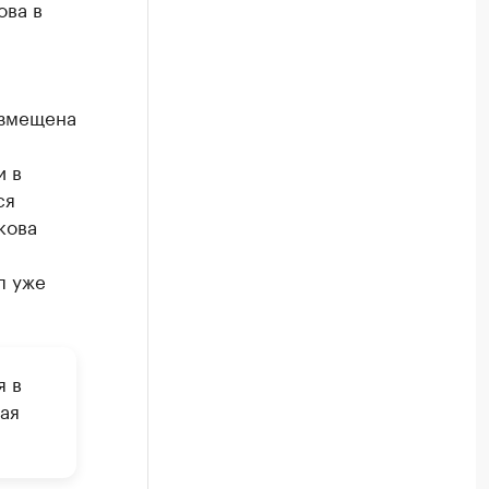
ова в
азмещена
и в
ся
кова
п уже
я в
ая