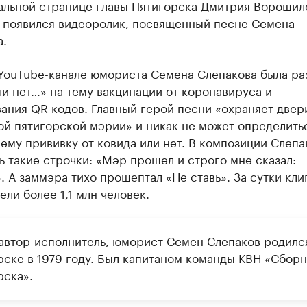
альной странице главы Пятигорска Дмитрия Ворошил
m появился видеоролик, посвященный песне Семена
а.
 YouTube-канале юмориста Семена Слепакова была р
и нет…» на тему вакцинации от коронавируса и
ания QR-кодов. Главный герой песни «охраняет двер
ой пятигорской мэрии» и никак не может определить
 ему прививку от ковида или нет. В композиции Слепа
ь такие строчки: «Мэр прошел и строго мне сказал:
. А заммэра тихо прошептал «Не ставь». За сутки кли
ли более 1,1 млн человек.
 автор-исполнитель, юморист Семен Слепаков родилс
рске в 1979 году. Был капитаном команды КВН «Сборн
рска».