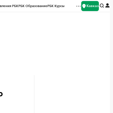
Кавказ
вления РБК
РБК Образование
РБК Курсы
рейтинги
Франшизы
Газета
Спецпроекты СПб
ты
ю