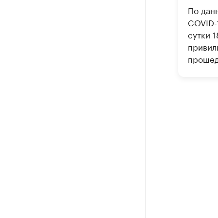
По дан
COVID-
сутки 
привил
прошед