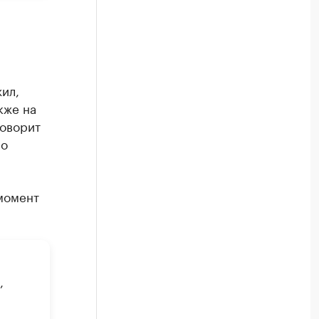
ил,
кже на
говорит
но
момент
,