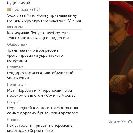
будет зимой
Подписка на РБК
Экс-глава Mind Money признала вину
по «делу брокеров» о хищении ₽7 млрд
Финансы
Как изучали Луну: от изобретения
телескопа до высадки. Видео РБК
Общество
Трамп заявил о прогрессе в
урегулировании украинского
конфликта
Политика
Гендиректор «ИжАвиа» объявил об
увольнении
Политика
Матч Первой лиги перенесли из-за
проблем с вылетом «Сочи» в Москву
Спорт
Перешедший в «Лидс» Траффорд стал
самым дорогим британским вратарем
Спорт
Фото: YouT
Как устроены приватные террасы в
квартирах «Серии плюс»