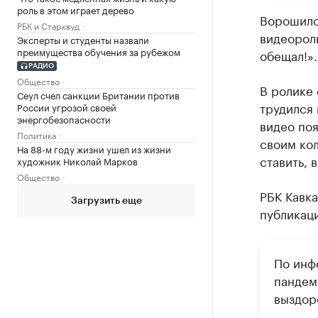
роль в этом играет дерево
Ворошилов
РБК и Старквуд
видеороли
Эксперты и студенты назвали
преимущества обучения за рубежом
обещал!».
РАДИО
Общество
В ролике 
Сеул счел санкции Британии против
трудился 
России угрозой своей
энергобезопасности
видео по
Политика
своим кол
На 88-м году жизни ушел из жизни
ставить, 
художник Николай Марков
Общество
РБК Кавка
Загрузить еще
публикаци
По инф
пандем
выздор