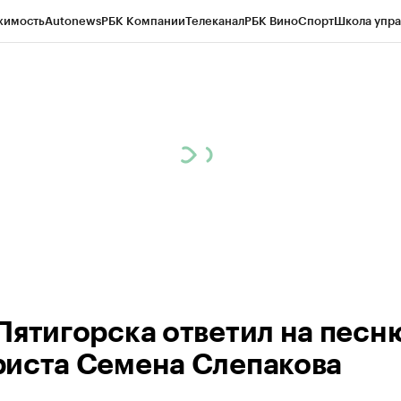
жимость
Autonews
РБК Компании
Телеканал
РБК Вино
Спорт
Школа упра
ипто
РБК Бизнес-среда
Дискуссионный клуб
Исследования
Кредитные 
Экономика
Бизнес
Технологии и медиа
Финансы
Рынок наличной валю
Пятигорска ответил на песн
иста Семена Слепакова