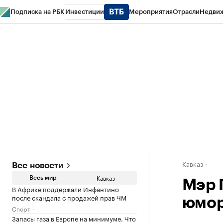
Подписка на РБК
Инвестиции
Мероприятия
Отрасли
Недви
РБК Life
Тренды
Визионеры
Национальные проекты
Город
Стиль
Кр
Конференции СПб
Спецпроекты
Проверка контрагентов
Политика
Кавказ
Все новости
Кавказ
Весь мир
Мэр 
В Африке поддержали Инфантино
после скандала с продажей прав ЧМ
юмор
Спорт
Запасы газа в Европе на минимуме. Что