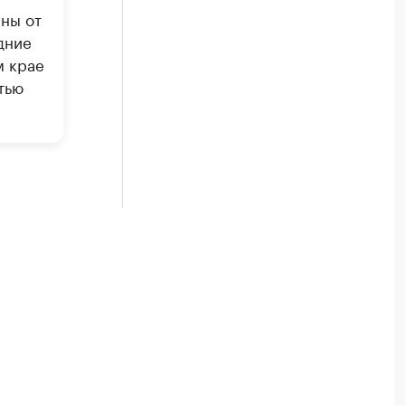
ны от
дние
м крае
тью