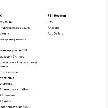
К
РБК Новости
компании
iOS
нтактная информация
Android
дакция
AppGallery
змещение рекламы
угие продукты РБК
лако для бизнеса
рпоративный регистратор
менов
стинг сайтов
г.решения
акомства
йт знакомств podbor.ru
К Компании
К Курсы
ола управления РБК