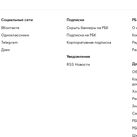
Социальные сети
Подписки
РБ
ВКонтакте
Скрыть баннеры на РБК
О 
Одноклассники
Подписка на РБК
Ко
Telegram
Корпоративная подписка
Ре
Дзен
Ра
Уведомления
RSS Новости
Др
Об
Ко
до
Хо
Ре
Зн
Са
РБ
РБ
Шк