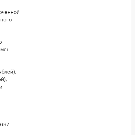
роченной
щного
о
 млн
блей),
й),
и
,697