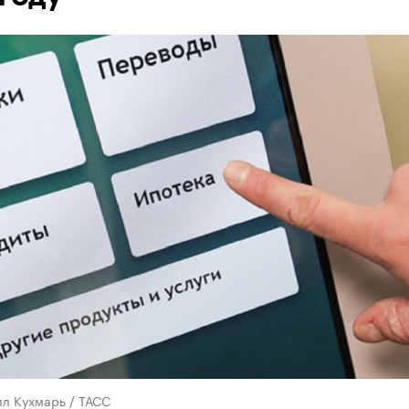
лл Кухмарь / ТАСС