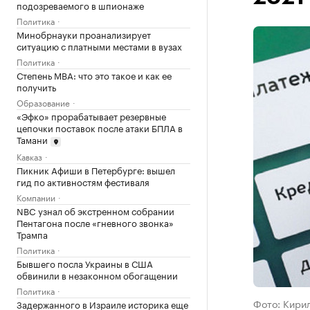
подозреваемого в шпионаже
Политика
Минобрнауки проанализирует
ситуацию с платными местами в вузах
Политика
Степень MBA: что это такое и как ее
получить
Образование
«Эфко» прорабатывает резервные
цепочки поставок после атаки БПЛА в
Тамани
Кавказ
Пикник Афиши в Петербурге: вышел
гид по активностям фестиваля
Компании
NBC узнал об экстренном собрании
Пентагона после «гневного звонка»
Трампа
Политика
Бывшего посла Украины в США
обвинили в незаконном обогащении
Политика
Фото: Кири
Задержанного в Израиле историка еще