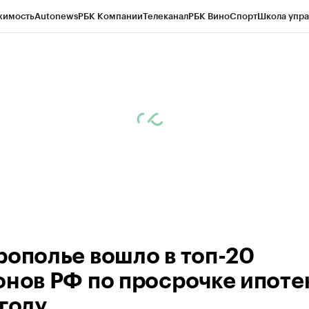
жимость
Autonews
РБК Компании
Телеканал
РБК Вино
Спорт
Школа упра
ипто
РБК Бизнес-среда
Дискуссионный клуб
Исследования
Кредитные 
Экономика
Бизнес
Технологии и медиа
Финансы
Рынок наличной валю
рополье вошло в топ-20
онов РФ по просрочке ипоте
 году