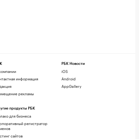
К
РБК Новости
компании
iOS
нтактная информация
Android
дакция
AppGallery
змещение рекламы
угие продукты РБК
лако для бизнеса
рпоративный регистратор
менов
стинг сайтов