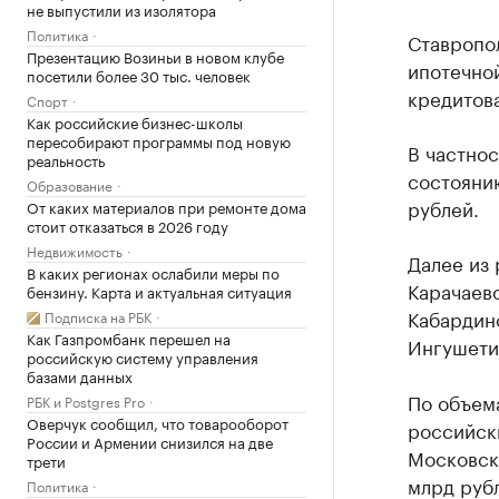
не выпустили из изолятора
Политика
Ставропол
Презентацию Возиньи в новом клубе
ипотечно
посетили более 30 тыс. человек
кредитова
Спорт
Как российские бизнес-школы
пересобирают программы под новую
В частно
реальность
состоянию
Образование
рублей.
От каких материалов при ремонте дома
стоит отказаться в 2026 году
Недвижимость
Далее из 
В каких регионах ослабили меры по
Карачаево
бензину. Карта и актуальная ситуация
Кабардино
Подписка на РБК
Как Газпромбанк перешел на
Ингушетия
российскую систему управления
базами данных
По объем
РБК и Postgres Pro
Оверчук сообщил, что товарооборот
российск
России и Армении снизился на две
Московска
трети
млрд рубл
Политика