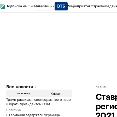
Подписка на РБК
Инвестиции
Мероприятия
Отрасли
Недви
РБК Life
Тренды
Визионеры
Национальные проекты
Город
Стиль
Кр
Конференции СПб
Спецпроекты
Проверка контрагентов
Политика
Кавказ
Все новости
Кавказ
Весь мир
Став
Трамп рассказал спонсорам, кого надо
избрать президентом США
реги
Политика
В Германии задержали украинца,
2021