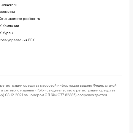
г.решения
акомства
йт знакомств podbor.ru
К Компании
К Курсы
ола управления РБК
регистрации средства массовой информации выдано Федеральной
и сетевого издания «РБК» (свидетельство о регистрации средства
ор) 03.12.2021 за номером ЭЛ №ФС77-82385) сопровождаются