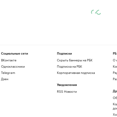
Социальные сети
Подписки
РБ
ВКонтакте
Скрыть баннеры на РБК
О 
Одноклассники
Подписка на РБК
Ко
Telegram
Корпоративная подписка
Ре
Дзен
Ра
Уведомления
RSS Новости
Др
Об
Ко
до
Хо