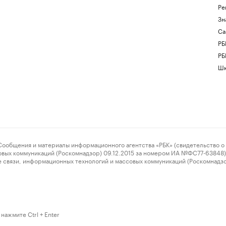
Ре
Зн
Са
РБ
РБ
Шк
ения и материалы информационного агентства «РБК» (свидетельство о 
овых коммуникаций (Роскомнадзор) 09.12.2015 за номером ИА №ФС77-63848) 
 связи, информационных технологий и массовых коммуникаций (Роскомнадз
нажмите Ctrl + Enter