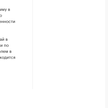
мму в
о
енности
ай в
и по
елем в
аходится