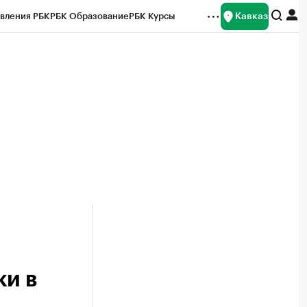
Кавказ
вления РБК
РБК Образование
РБК Курсы
рейтинги
Франшизы
Газета
Спецпроекты СПб
ты
ки в