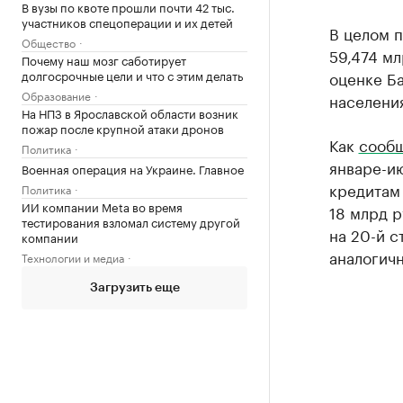
В вузы по квоте прошли почти 42 тыс.
участников спецоперации и их детей
В целом п
Общество
59,474 мл
Почему наш мозг саботирует
долгосрочные цели и что с этим делать
оценке Б
Образование
населени
На НПЗ в Ярославской области возник
пожар после крупной атаки дронов
Как
сообщ
Политика
январе-и
Военная операция на Украине. Главное
кредитам 
Политика
ИИ компании Meta во время
18 млрд р
тестирования взломал систему другой
на 20-й с
компании
аналогич
Технологии и медиа
Загрузить еще