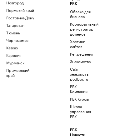
Новгород
РБК
Пермский край
Облако для
бизнеса
Ростов-на-Дону
Корпоративный
Татарстан
регистратор
Тюмень
доменов
Черноземье
Хостинг
сайтов
Кавказ
Рег.решения
Карелия
Знакомства
Мурманск
Сайт
Приморский
знакомств
край
podbor.ru
РБК
Компании
РБК Курсы
Школа
управления
РБК
РБК
Новости