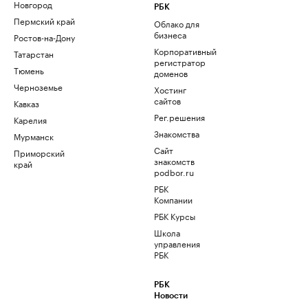
Новгород
РБК
Пермский край
Облако для
бизнеса
Ростов-на-Дону
Корпоративный
Татарстан
регистратор
Тюмень
доменов
Черноземье
Хостинг
сайтов
Кавказ
Рег.решения
Карелия
Знакомства
Мурманск
Сайт
Приморский
знакомств
край
podbor.ru
РБК
Компании
РБК Курсы
Школа
управления
РБК
РБК
Новости