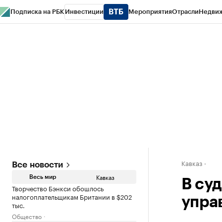
Подписка на РБК
Инвестиции
Мероприятия
Отрасли
Недви
РБК Life
Тренды
Визионеры
Национальные проекты
Город
Стиль
Кр
Конференции СПб
Спецпроекты
Проверка контрагентов
Политика
Кавказ
Все новости
Кавказ
Весь мир
В су
Творчество Бэнкси обошлось
налогоплательщикам Британии в $202
упра
тыс.
Общество