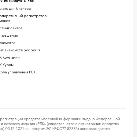
угие продукты РБК
лако для бизнеса
рпоративный регистратор
менов
стинг сайтов
г.решения
акомства
йт знакомств podbor.ru
К Компании
К Курсы
ола управления РБК
регистрации средства массовой информации выдано Федеральной
и сетевого издания «РБК» (свидетельство о регистрации средства
ор) 03.12.2021 за номером ЭЛ №ФС77-82385) сопровождаются