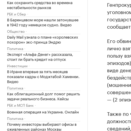
Как сохранить средства во времена
Генпроку
нестабильности рынков
уголовно
РБК и Сбер
государс
В Баренцевом море нашли затонувшее
в 1942 году немецкое судно. Видео
сообщает
Общество
Daily Mail узнала о плане «королевских
Его обвин
похорон» экс-принца Эндрю
лично взя
Политика
Эксперт «Альфа-Денег» рассказала,
пользу вз
стоит ли брать кредит на отпуск
эпизодов)
Инвестиции
виде дене
В Иране впервые за пять месяцев
показали кадры с Моджтабой Хаменеи.
бездейств
Видео
(мошеннич
Политика
совершен
Как облигационный долг помог решить
— (2 эпиз
задачи реального бизнеса. Кейсы
РБК и МСП Банк
Военная операция на Украине. Онлайн
Также по 
Политика
должност
Почему инвесторы выбирают офисы в
сведений
оживленных районах Москвы