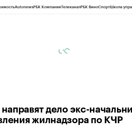
жимость
Autonews
РБК Компании
Телеканал
РБК Вино
Спорт
Школа упра
ипто
РБК Бизнес-среда
Дискуссионный клуб
Исследования
Кредитные 
Экономика
Бизнес
Технологии и медиа
Финансы
Рынок наличной валю
д направят дело экс-начальн
вления жилнадзора по КЧР