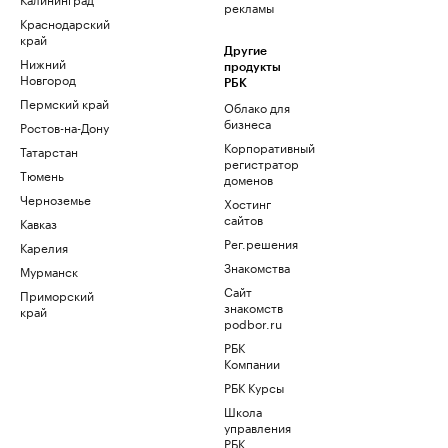
рекламы
Краснодарский
край
Другие
Нижний
продукты
Новгород
РБК
Пермский край
Облако для
бизнеса
Ростов-на-Дону
Корпоративный
Татарстан
регистратор
Тюмень
доменов
Черноземье
Хостинг
сайтов
Кавказ
Рег.решения
Карелия
Знакомства
Мурманск
Сайт
Приморский
знакомств
край
podbor.ru
РБК
Компании
РБК Курсы
Школа
управления
РБК