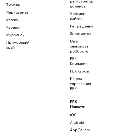
регистратор
Тюмень
доменов
Черноземье
Хостинг
сайтов
Кавказ
Рег.решения
Карелия
Знакомства
Мурманск
Сайт
Приморский
знакомств
край
podbor.ru
РБК
Компании
РБК Курсы
Школа
управления
РБК
РБК
Новости
iOS
Android
AppGallery