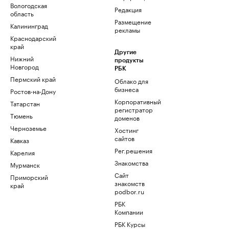
Вологодская
Редакция
область
Размещение
Калининград
рекламы
Краснодарский
край
Другие
Нижний
продукты
Новгород
РБК
Пермский край
Облако для
бизнеса
Ростов-на-Дону
Корпоративный
Татарстан
регистратор
Тюмень
доменов
Черноземье
Хостинг
сайтов
Кавказ
Рег.решения
Карелия
Знакомства
Мурманск
Сайт
Приморский
знакомств
край
podbor.ru
РБК
Компании
РБК Курсы