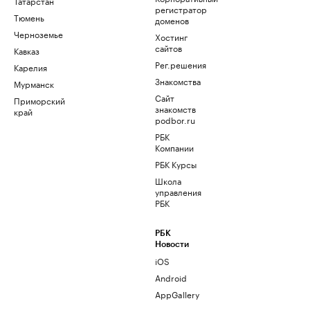
Татарстан
регистратор
Тюмень
доменов
Черноземье
Хостинг
сайтов
Кавказ
Рег.решения
Карелия
Знакомства
Мурманск
Сайт
Приморский
знакомств
край
podbor.ru
РБК
Компании
РБК Курсы
Школа
управления
РБК
РБК
Новости
iOS
Android
AppGallery