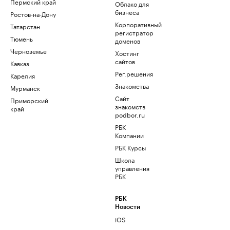
Пермский край
Облако для
бизнеса
Ростов-на-Дону
Корпоративный
Татарстан
регистратор
Тюмень
доменов
Черноземье
Хостинг
сайтов
Кавказ
Рег.решения
Карелия
Знакомства
Мурманск
Сайт
Приморский
знакомств
край
podbor.ru
РБК
Компании
РБК Курсы
Школа
управления
РБК
РБК
Новости
iOS